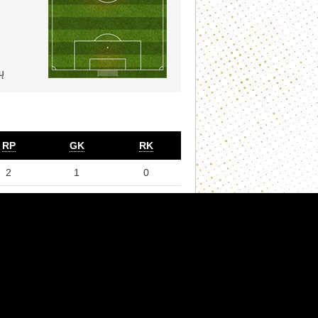
ų
RP
GK
RK
2
1
0