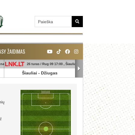
ASY ŽAIDIMAS
unas
26 turas / Rug 09 17:00 , Šiauliai
26 turas / Rug 09 18:45 , Ga
Šiauliai
-
Džiugas
Banga
-
Sūduva
nių
ų