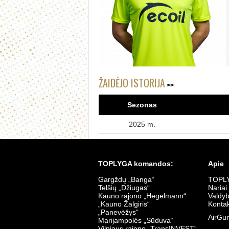
ŽAIDĖJO ISTORIJA
Sezonas
2025 m.
TOPLYGA komandos:
Apie
Gargždų „Banga“
TOPLY
Telšių „Džiugas“
Nariai
Kauno rajono „Hegelmann“
Valdy
„Kauno Žalgiris“
Kontak
„Panevėžys“
AirGur
Marijampolės „Sūduva“
Vilniaus rajono „TransINVEST“