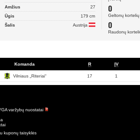
0
Amžius
27
Geltonų kortelių
Ūgis
179 cm
0
Šalis
Austrija
Raudonų korteli
Komanda
R
ĮV
Vilniaus „Riteriai“
17
1
GA varžybų nuostatai
ba
tai
u kuponų taisyklės