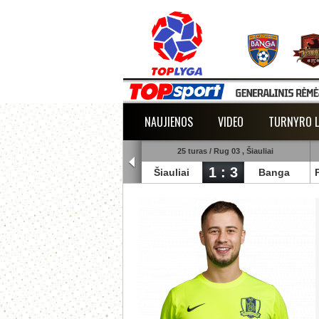
NAUJIENOS
VIDEO
TURNYRO L
5 turas / Rug 02 , Raudondvaris
25 turas / Rug 03 , Šiauliai
1 : 2
1 : 3
lmann
TransInvest
Šiauliai
Banga