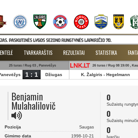
ENTELĖ
TVARKARAŠTIS
REZULTATAI
STATISTIKA
FANT
25 turas / Rug 03 , Panevėžys
26 turas / Rug 08 19:00 , Ka
1 : 1
Panevėžys
Džiugas
K. Žalgiris
-
Hegelmann
Benjamin
0
Mulahalilovič
Sužaistų rungty
0
Sužaistų minuči
0
Pozicija
Saugas
Gimimo data
1998-10-21
Įvarčių