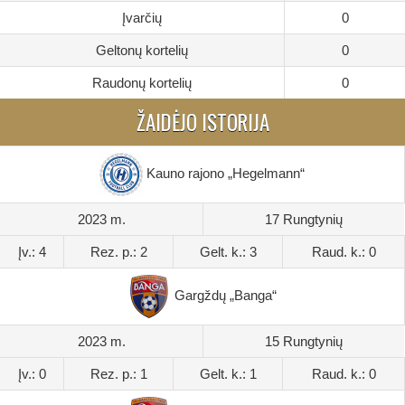
Įvarčių
0
Geltonų kortelių
0
Raudonų kortelių
0
ŽAIDĖJO ISTORIJA
Kauno rajono „Hegelmann“
2023 m.
17 Rungtynių
Įv.: 4
Rez. p.: 2
Gelt. k.: 3
Raud. k.: 0
Gargždų „Banga“
2023 m.
15 Rungtynių
Įv.: 0
Rez. p.: 1
Gelt. k.: 1
Raud. k.: 0