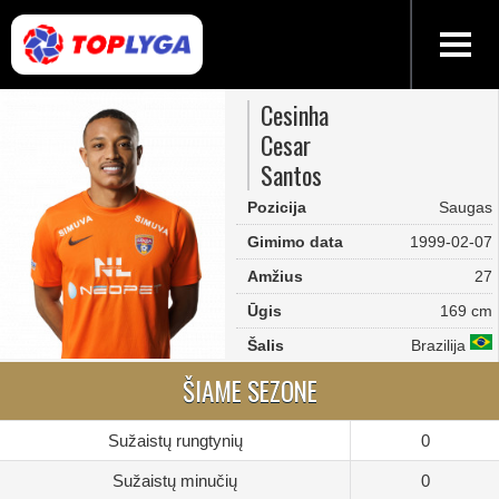
Cesinha
Cesar
Santos
Pozicija
Saugas
Gimimo data
1999-02-07
Amžius
27
Ūgis
169 cm
Šalis
Brazilija
ŠIAME SEZONE
Sužaistų rungtynių
0
Sužaistų minučių
0