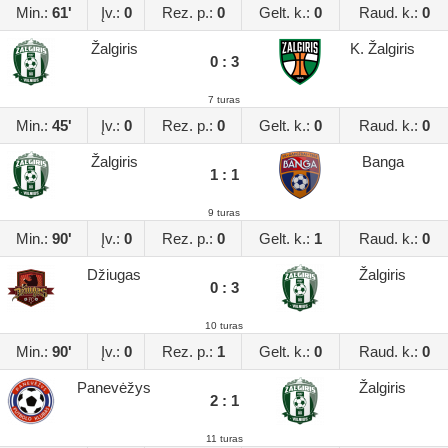
Min.:
61'
Įv.:
0
Rez. p.:
0
Gelt. k.:
0
Raud. k.:
0
Žalgiris
K. Žalgiris
0 : 3
7 turas
Min.:
45'
Įv.:
0
Rez. p.:
0
Gelt. k.:
0
Raud. k.:
0
Žalgiris
Banga
1 : 1
9 turas
Min.:
90'
Įv.:
0
Rez. p.:
0
Gelt. k.:
1
Raud. k.:
0
Džiugas
Žalgiris
0 : 3
10 turas
Min.:
90'
Įv.:
0
Rez. p.:
1
Gelt. k.:
0
Raud. k.:
0
Panevėžys
Žalgiris
2 : 1
11 turas