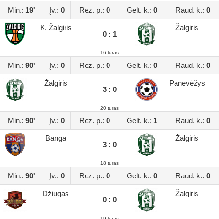
Min.:
19'
Įv.:
0
Rez. p.:
0
Gelt. k.:
0
Raud. k.:
0
K. Žalgiris
Žalgiris
0 : 1
16 turas
Min.:
90'
Įv.:
0
Rez. p.:
0
Gelt. k.:
0
Raud. k.:
0
Žalgiris
Panevėžys
3 : 0
20 turas
Min.:
90'
Įv.:
0
Rez. p.:
0
Gelt. k.:
1
Raud. k.:
0
Banga
Žalgiris
3 : 0
18 turas
Min.:
90'
Įv.:
0
Rez. p.:
0
Gelt. k.:
0
Raud. k.:
0
Džiugas
Žalgiris
0 : 0
19 turas