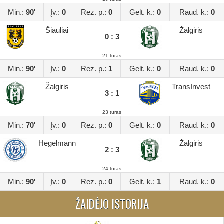
Min.:
90'
Įv.:
0
Rez. p.:
0
Gelt. k.:
0
Raud. k.:
0
Šiauliai
Žalgiris
0 : 3
21 turas
Min.:
90'
Įv.:
0
Rez. p.:
1
Gelt. k.:
0
Raud. k.:
0
Žalgiris
TransInvest
3 : 1
23 turas
Min.:
70'
Įv.:
0
Rez. p.:
0
Gelt. k.:
0
Raud. k.:
0
Hegelmann
Žalgiris
2 : 3
24 turas
Min.:
90'
Įv.:
0
Rez. p.:
0
Gelt. k.:
1
Raud. k.:
0
ŽAIDĖJO ISTORIJA