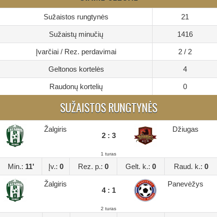
Sužaistos rungtynės
21
Sužaistų minučių
1416
Įvarčiai / Rez. perdavimai
2 / 2
Geltonos kortelės
4
Raudonų kortelių
0
SUŽAISTOS RUNGTYNĖS
Žalgiris
Džiugas
2 : 3
1 turas
Min.:
11'
Įv.:
0
Rez. p.:
0
Gelt. k.:
0
Raud. k.:
0
Žalgiris
Panevėžys
4 : 1
2 turas