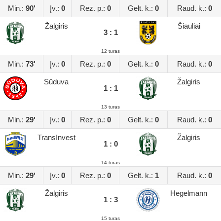
Min.:
90'
Įv.:
0
Rez. p.:
0
Gelt. k.:
0
Raud. k.:
0
Žalgiris
Šiauliai
3 : 1
12 turas
Min.:
73'
Įv.:
0
Rez. p.:
0
Gelt. k.:
0
Raud. k.:
0
Sūduva
Žalgiris
1 : 1
13 turas
Min.:
29'
Įv.:
0
Rez. p.:
0
Gelt. k.:
0
Raud. k.:
0
TransInvest
Žalgiris
1 : 0
14 turas
Min.:
29'
Įv.:
0
Rez. p.:
0
Gelt. k.:
1
Raud. k.:
0
Žalgiris
Hegelmann
1 : 3
15 turas