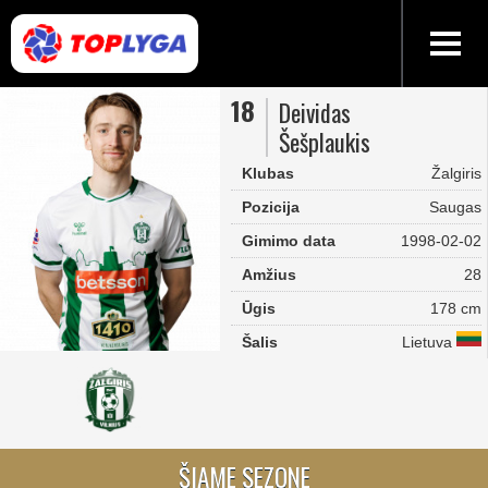
18
Deividas
Šešplaukis
Klubas
Žalgiris
Pozicija
Saugas
Gimimo data
1998-02-02
Amžius
28
Ūgis
178 cm
Šalis
Lietuva
ŠIAME SEZONE