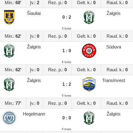
Min.:
68'
Įv.:
2
Rez. p.:
0
Gelt. k.:
0
Raud. k.:
0
Šiauliai
Žalgiris
0 : 2
3 turas
Min.:
62'
Įv.:
0
Rez. p.:
0
Gelt. k.:
0
Raud. k.:
0
Žalgiris
Sūduva
1 : 0
4 turas
Min.:
62'
Įv.:
0
Rez. p.:
0
Gelt. k.:
0
Raud. k.:
0
Žalgiris
TransInvest
1 : 2
5 turas
Min.:
77'
Įv.:
0
Rez. p.:
0
Gelt. k.:
0
Raud. k.:
0
Hegelmann
Žalgiris
0 : 0
6 turas