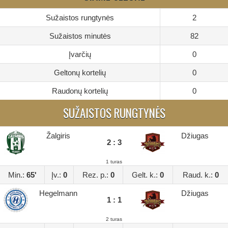
Sužaistos rungtynės
2
Sužaistos minutės
82
Įvarčių
0
Geltonų kortelių
0
Raudonų kortelių
0
SUŽAISTOS RUNGTYNĖS
Žalgiris
Džiugas
2 : 3
1 turas
Min.:
65'
Įv.:
0
Rez. p.:
0
Gelt. k.:
0
Raud. k.:
0
Hegelmann
Džiugas
1 : 1
2 turas