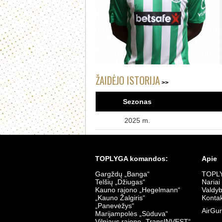
ŽAIDĖJO ISTORIJA
Sezonas
2025 m.
TOPLYGA komandos:
Apie
Gargždų „Banga“
TOPLY
Telšių „Džiugas“
Nariai
Kauno rajono „Hegelmann“
Valdy
„Kauno Žalgiris“
Kontak
„Panevėžys“
AirGur
Marijampolės „Sūduva“
Vilniaus rajono „TransINVEST“