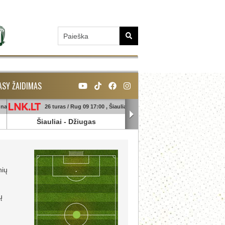
ASY ŽAIDIMAS
unas
26 turas / Rug 09 17:00 , Šiauliai
26 turas / Rug 09 18:45 , Ga
Šiauliai
-
Džiugas
Banga
-
Sūduva
nių
ų