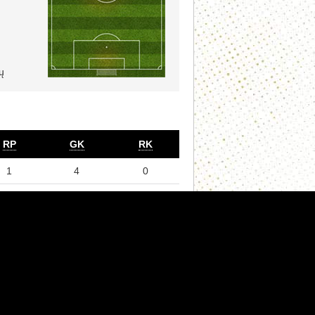
ų
RP
GK
RK
1
4
0