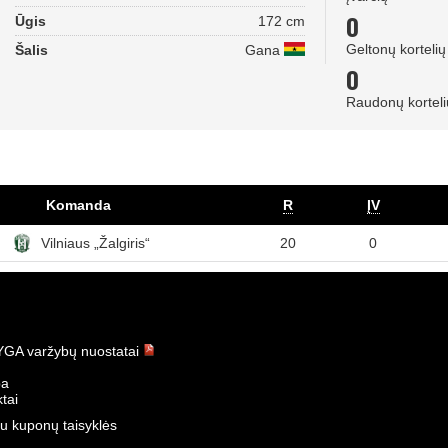
0
Ūgis
172 cm
Geltonų kortelių
Šalis
Gana
0
Raudonų korteli
Komanda
R
ĮV
Vilniaus „Žalgiris“
20
0
GA varžybų nuostatai
ba
tai
u kuponų taisyklės