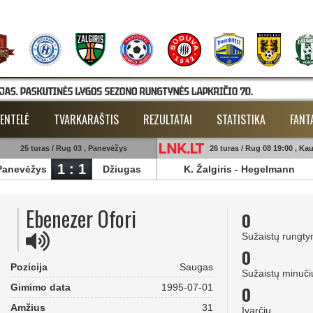
ENTELĖ
TVARKARAŠTIS
REZULTATAI
STATISTIKA
FANT
25 turas / Rug 03 , Panevėžys
26 turas / Rug 08 19:00 , Ka
1 : 1
Panevėžys
Džiugas
K. Žalgiris
-
Hegelmann
Ebenezer Ofori
0
Sužaistų rungty
0
Pozicija
Saugas
Sužaistų minuči
Gimimo data
1995-07-01
0
Amžius
31
Įvarčių