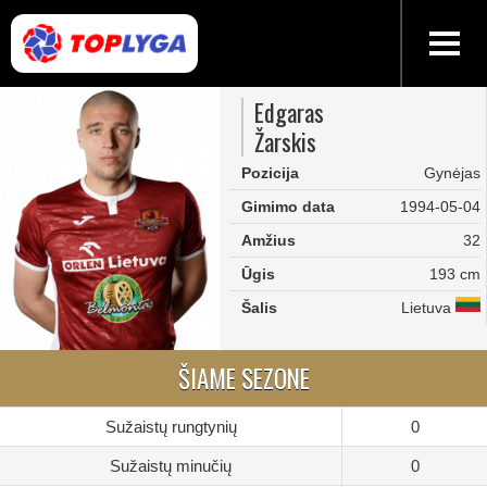
Edgaras
Žarskis
Pozicija
Gynėjas
Gimimo data
1994-05-04
Amžius
32
Ūgis
193 cm
Šalis
Lietuva
ŠIAME SEZONE
Sužaistų rungtynių
0
Sužaistų minučių
0