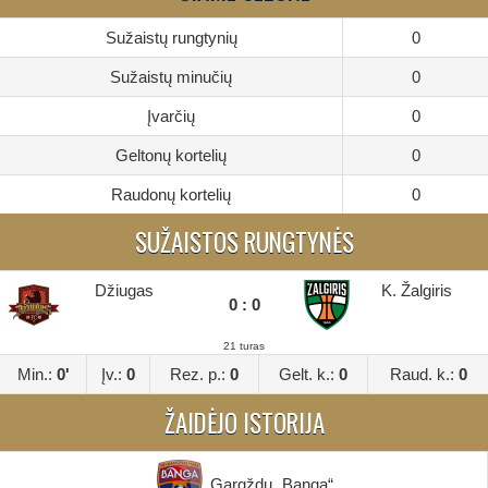
Sužaistų rungtynių
0
Sužaistų minučių
0
Įvarčių
0
Geltonų kortelių
0
Raudonų kortelių
0
SUŽAISTOS RUNGTYNĖS
Džiugas
K. Žalgiris
0 : 0
21 turas
Min.:
0'
Įv.:
0
Rez. p.:
0
Gelt. k.:
0
Raud. k.:
0
ŽAIDĖJO ISTORIJA
Gargždų „Banga“