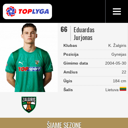
66
Eduardas
Jurjonas
Klubas
K. Žalgiris
Pozicija
Gynėjas
Gimimo data
2004-05-30
Amžius
22
Ūgis
184 cm
Šalis
Lietuva
ŠIAME SEZONE