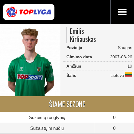
Emilis
Kirliauskas
Pozicija
Saugas
Gimimo data
2007-03-26
Amžius
19
Šalis
Lietuva
ŠIAME SEZONE
Sužaistų rungtynių
0
Sužaistų minučių
0