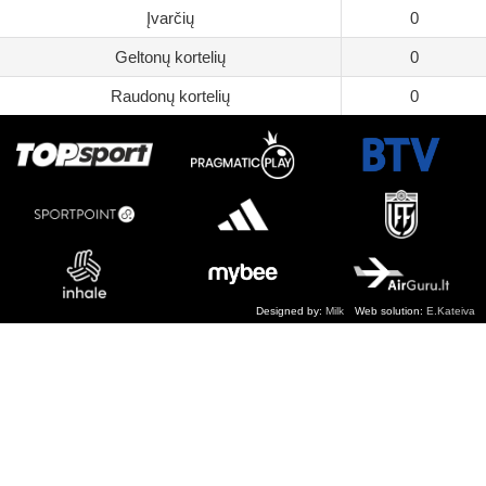
Įvarčių
0
Geltonų kortelių
0
Raudonų kortelių
0
Designed by:
Milk
Web solution:
E.Kateiva