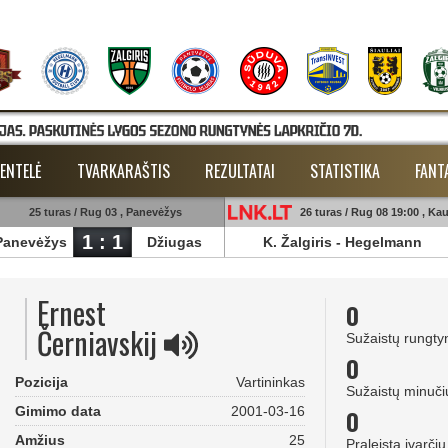
ENTELĖ
TVARKARAŠTIS
REZULTATAI
STATISTIKA
FANT
25 turas / Rug 03 , Panevėžys
26 turas / Rug 08 19:00 , Ka
1 : 1
Panevėžys
Džiugas
K. Žalgiris
-
Hegelmann
Ernest
0
Černiavskij
Sužaistų rungty
0
Pozicija
Vartininkas
Sužaistų minuči
Gimimo data
2001-03-16
0
Amžius
25
Praleista įvarčių