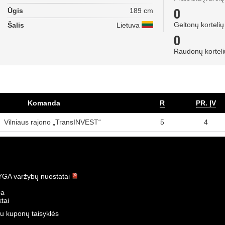
0
Ūgis
189 cm
Geltonų kortelių
Šalis
Lietuva
0
Raudonų korteli
Komanda
R
PR. ĮV
Vilniaus rajono „TransINVEST“
5
4
GA varžybų nuostatai
ba
tai
u kuponų taisyklės