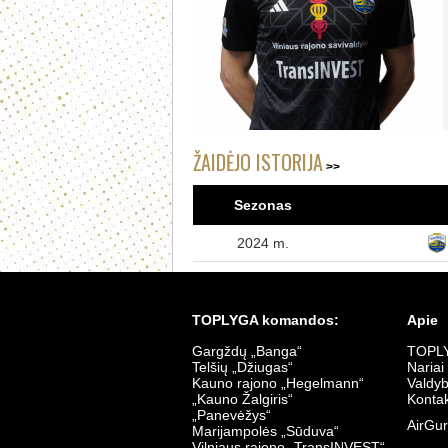
ŽAIDĖJO ISTORIJA
Sezonas
2024 m.
TOPLYGA komandos:
Apie
Gargždų „Banga“
TOPLY
Telšių „Džiugas“
Nariai
Kauno rajono „Hegelmann“
Valdy
„Kauno Žalgiris“
Kontak
„Panevėžys“
AirGur
Marijampolės „Sūduva“
Vilniaus rajono „TransINVEST“