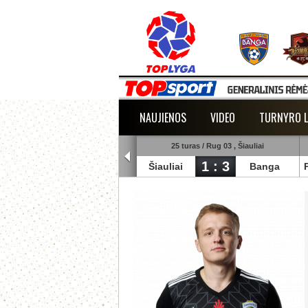
NAUJIENOS
VIDEO
TURNYRO L
5 turas / Rug 02 , Raudondvaris
25 turas / Rug 03 , Šiauliai
1 : 2
1 : 3
lmann
TransInvest
Šiauliai
Banga