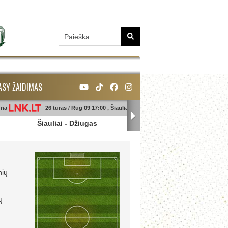
ASY ŽAIDIMAS
unas
26 turas / Rug 09 17:00 , Šiauliai
26 turas / Rug 09 18:45 , Ga
Šiauliai
-
Džiugas
Banga
-
Sūduva
nių
ų