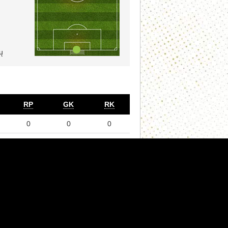
ų
RP
GK
RK
0
0
0