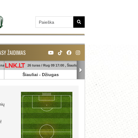
ASY ŽAIDIMAS
unas
26 turas / Rug 09 17:00 , Šiauliai
26 turas / Rug 09 18:45 , Ga
Šiauliai
-
Džiugas
Banga
-
Sūduva
nių
ų