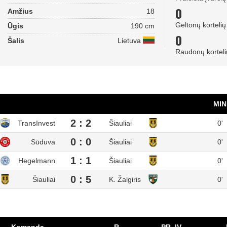
0
Amžius
18
Geltonų kortelių
Ūgis
190 cm
0
Šalis
Lietuva
Raudonų korteli
MIN
2 : 2
TransInvest
Šiauliai
0'
0 : 0
Sūduva
Šiauliai
0'
1 : 1
Hegelmann
Šiauliai
0'
0 : 5
Šiauliai
K. Žalgiris
0'