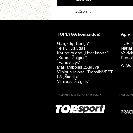
Sezonas
2025 m.
TOPLYGA komandos:
Apie
Gargždų „Banga“
TOPLY
Telšių „Džiugas“
Nariai
Kauno rajono „Hegelmann“
Valdy
„Kauno Žalgiris“
Kontak
„Panevėžys“
AirGur
Marijampolės „Sūduva“
Vilniaus rajono „TransINVEST“
FA „Šiauliai“
Vilniaus „Žalgiris“
GENERALINIS RĖMĖJAS
PAGRIN