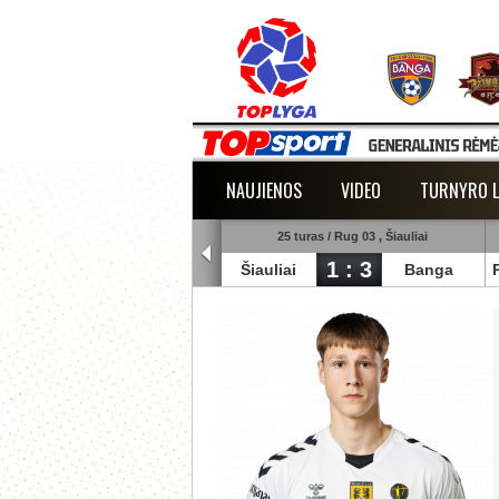
NAUJIENOS
VIDEO
TURNYRO L
5 turas / Rug 02 , Raudondvaris
25 turas / Rug 03 , Šiauliai
1 : 2
1 : 3
lmann
TransInvest
Šiauliai
Banga