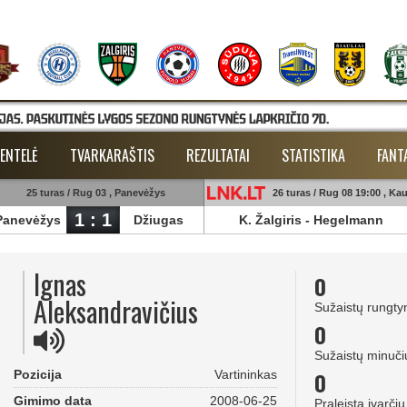
ENTELĖ
TVARKARAŠTIS
REZULTATAI
STATISTIKA
FANT
25 turas / Rug 03 , Panevėžys
26 turas / Rug 08 19:00 , Ka
1 : 1
Panevėžys
Džiugas
K. Žalgiris
-
Hegelmann
Ignas
0
Aleksandravičius
Sužaistų rungty
0
Sužaistų minuči
0
Pozicija
Vartininkas
Gimimo data
2008-06-25
Praleista įvarčių