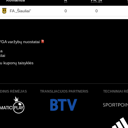
Komanda
R
PR. ĮV
FA „Šiauliai“
0
0
GA varžybų nuostatai
ba
tai
u kuponų taisyklės
DINIS RĖMĖJAS
TRANSLIACIJOS PARTNERIS
TECHNINIAI R