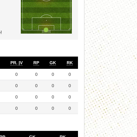
ų
PR. ĮV
RP
GK
RK
0
0
0
0
0
0
0
0
0
0
0
0
0
0
0
0