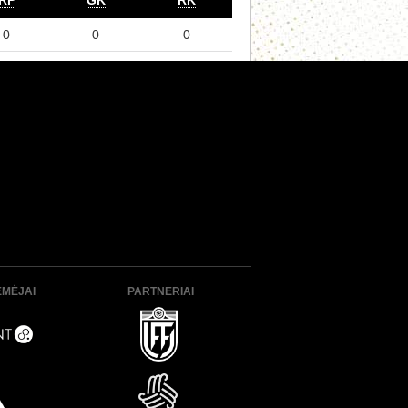
RP
GK
RK
0
0
0
ĖMĖJAI
PARTNERIAI