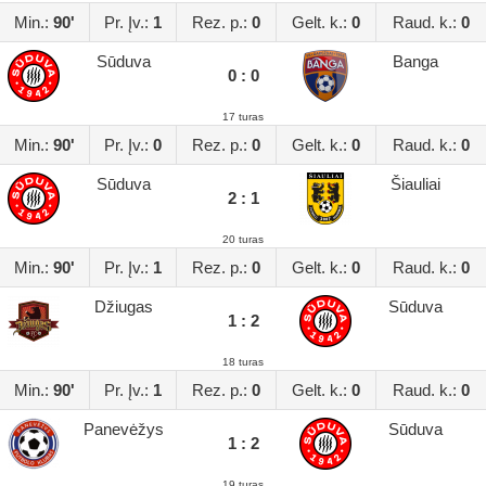
Min.:
90'
Pr. Įv.:
1
Rez. p.:
0
Gelt. k.:
0
Raud. k.:
0
Sūduva
Banga
0 : 0
17 turas
Min.:
90'
Pr. Įv.:
0
Rez. p.:
0
Gelt. k.:
0
Raud. k.:
0
Sūduva
Šiauliai
2 : 1
20 turas
Min.:
90'
Pr. Įv.:
1
Rez. p.:
0
Gelt. k.:
0
Raud. k.:
0
Džiugas
Sūduva
1 : 2
18 turas
Min.:
90'
Pr. Įv.:
1
Rez. p.:
0
Gelt. k.:
0
Raud. k.:
0
Panevėžys
Sūduva
1 : 2
19 turas