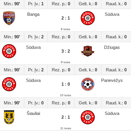
Min.:
90'
Pr. Įv.:
1
Rez. p.:
0
Gelt. k.:
0
Raud. k.:
0
Banga
Sūduva
2 : 1
8 turas
Min.:
90'
Pr. Įv.:
2
Rez. p.:
0
Gelt. k.:
0
Raud. k.:
0
Sūduva
Džiugas
3 : 2
9 turas
Min.:
90'
Pr. Įv.:
2
Rez. p.:
0
Gelt. k.:
0
Raud. k.:
0
Sūduva
Panevėžys
1 : 0
10 turas
Min.:
90'
Pr. Įv.:
0
Rez. p.:
0
Gelt. k.:
0
Raud. k.:
0
Šiauliai
Sūduva
2 : 1
11 turas