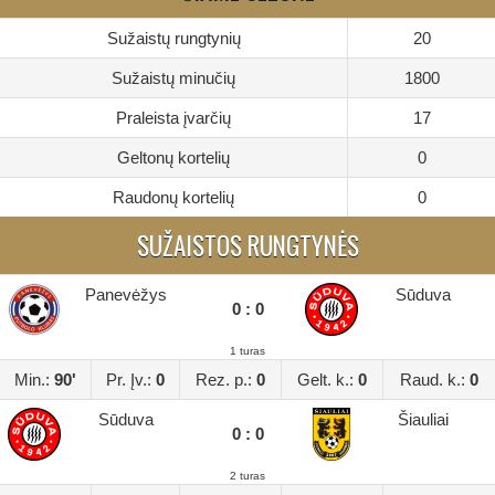
Sužaistų rungtynių
20
Sužaistų minučių
1800
Praleista įvarčių
17
Geltonų kortelių
0
Raudonų kortelių
0
SUŽAISTOS RUNGTYNĖS
Panevėžys
Sūduva
0 : 0
1 turas
Min.:
90'
Pr. Įv.:
0
Rez. p.:
0
Gelt. k.:
0
Raud. k.:
0
Sūduva
Šiauliai
0 : 0
2 turas