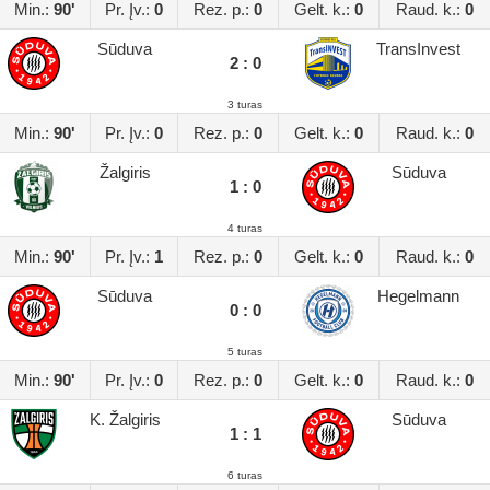
Min.:
90'
Pr. Įv.:
0
Rez. p.:
0
Gelt. k.:
0
Raud. k.:
0
Sūduva
TransInvest
2 : 0
3 turas
Min.:
90'
Pr. Įv.:
0
Rez. p.:
0
Gelt. k.:
0
Raud. k.:
0
Žalgiris
Sūduva
1 : 0
4 turas
Min.:
90'
Pr. Įv.:
1
Rez. p.:
0
Gelt. k.:
0
Raud. k.:
0
Sūduva
Hegelmann
0 : 0
5 turas
Min.:
90'
Pr. Įv.:
0
Rez. p.:
0
Gelt. k.:
0
Raud. k.:
0
K. Žalgiris
Sūduva
1 : 1
6 turas