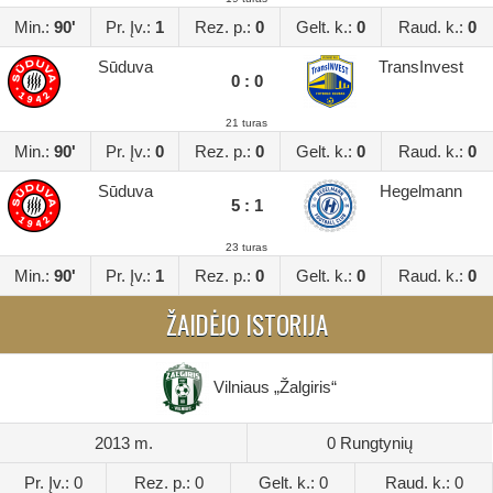
Min.:
90'
Pr. Įv.:
1
Rez. p.:
0
Gelt. k.:
0
Raud. k.:
0
Sūduva
TransInvest
0 : 0
21 turas
Min.:
90'
Pr. Įv.:
0
Rez. p.:
0
Gelt. k.:
0
Raud. k.:
0
Sūduva
Hegelmann
5 : 1
23 turas
Min.:
90'
Pr. Įv.:
1
Rez. p.:
0
Gelt. k.:
0
Raud. k.:
0
ŽAIDĖJO ISTORIJA
Vilniaus „Žalgiris“
2013 m.
0 Rungtynių
Pr. Įv.: 0
Rez. p.: 0
Gelt. k.: 0
Raud. k.: 0