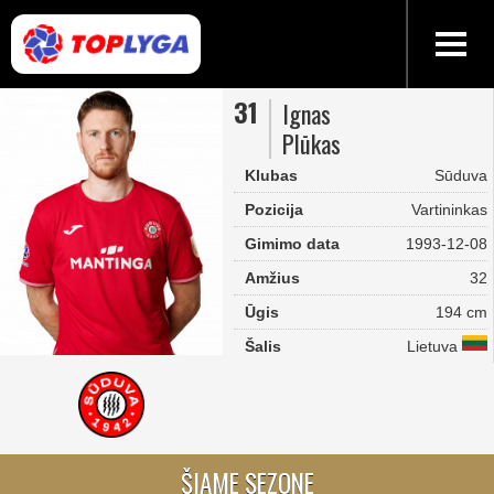
31
Ignas
Plūkas
Klubas
Sūduva
Pozicija
Vartininkas
Gimimo data
1993-12-08
Amžius
32
Ūgis
194 cm
Šalis
Lietuva
ŠIAME SEZONE