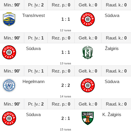
Min.:
90'
Pr. Įv.:
2
Rez. p.:
0
Gelt. k.:
0
Raud. k.:
0
TransInvest
Sūduva
1 : 1
12 turas
Min.:
90'
Pr. Įv.:
1
Rez. p.:
0
Gelt. k.:
0
Raud. k.:
0
Sūduva
Žalgiris
1 : 1
13 turas
Min.:
90'
Pr. Įv.:
1
Rez. p.:
0
Gelt. k.:
0
Raud. k.:
0
Hegelmann
Sūduva
2 : 2
14 turas
Min.:
90'
Pr. Įv.:
2
Rez. p.:
0
Gelt. k.:
0
Raud. k.:
0
Sūduva
K. Žalgiris
2 : 1
15 turas