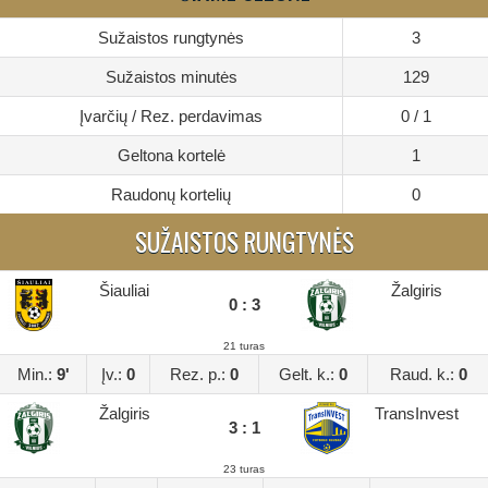
Sužaistos rungtynės
3
Sužaistos minutės
129
Įvarčių / Rez. perdavimas
0 / 1
Geltona kortelė
1
Raudonų kortelių
0
SUŽAISTOS RUNGTYNĖS
Šiauliai
Žalgiris
0 : 3
21 turas
Min.:
9'
Įv.:
0
Rez. p.:
0
Gelt. k.:
0
Raud. k.:
0
Žalgiris
TransInvest
3 : 1
23 turas