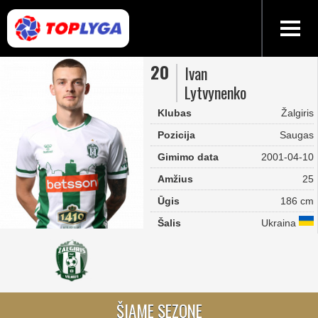
20
Ivan
Lytvynenko
Klubas
Žalgiris
Pozicija
Saugas
Gimimo data
2001-04-10
Amžius
25
Ūgis
186 cm
Šalis
Ukraina
ŠIAME SEZONE