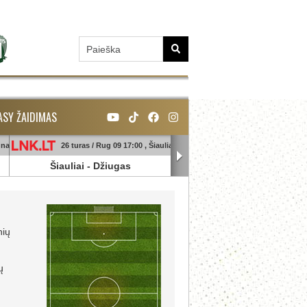
ASY ŽAIDIMAS
unas
26 turas / Rug 09 17:00 , Šiauliai
26 turas / Rug 09 18:45 , Ga
Šiauliai
-
Džiugas
Banga
-
Sūduva
nių
ų