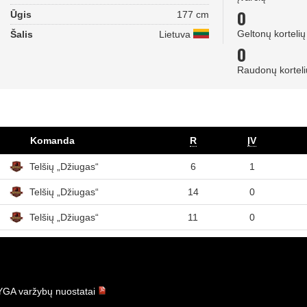
0
Ūgis
177 cm
Geltonų kortelių
Šalis
Lietuva
0
Raudonų korteli
Komanda
R
ĮV
Telšių „Džiugas“
6
1
Telšių „Džiugas“
14
0
Telšių „Džiugas“
11
0
GA varžybų nuostatai