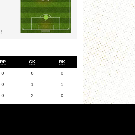
ų
RP
GK
RK
0
0
0
0
1
1
0
2
0