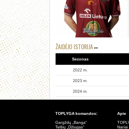
ŽAIDĖJO ISTORIJA
Sezonas
2022 m.
2023 m.
2024 m.
TOPLYGA komandos:
Apie
Gargždų „Banga“
TOPLY
Telšių „Džiugas“
Nariai