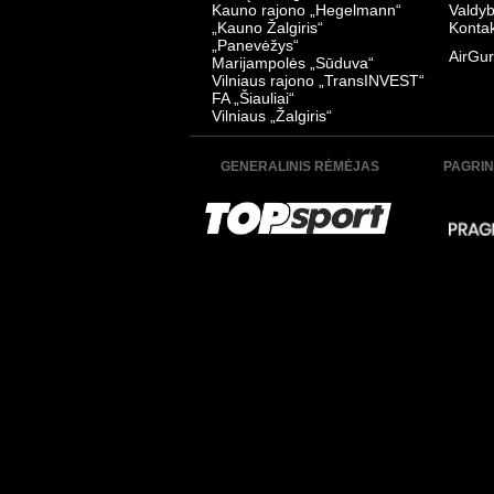
Kauno rajono „Hegelmann“
Valdy
„Kauno Žalgiris“
Kontak
„Panevėžys“
AirGur
Marijampolės „Sūduva“
Vilniaus rajono „TransINVEST“
FA „Šiauliai“
Vilniaus „Žalgiris“
GENERALINIS RĖMĖJAS
PAGRIN