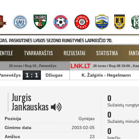
ENTELĖ
TVARKARAŠTIS
REZULTATAI
STATISTIKA
FANT
25 turas / Rug 03 , Panevėžys
26 turas / Rug 08 19:00 , Ka
1 : 1
Panevėžys
Džiugas
K. Žalgiris
-
Hegelmann
Jurgis
0
Jankauskas
Sužaistų rungty
0
Pozicija
Gynėjas
Sužaistų minuči
Gimimo data
2003-02-05
0
Amžius
23
Įvarčių