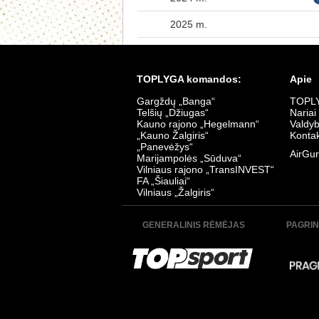
2025 m.
TOPLYGA komandos:
Apie
Gargždų „Banga“
TOPLY
Telšių „Džiugas“
Nariai
Kauno rajono „Hegelmann“
Valdy
„Kauno Žalgiris“
Kontak
„Panevėžys“
AirGur
Marijampolės „Sūduva“
Vilniaus rajono „TransINVEST“
FA „Šiauliai“
Vilniaus „Žalgiris“
GENERALINIS RĖMĖJAS
PAGRIN