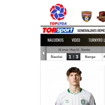
NAUJIENOS
VIDEO
TURNYRO L
5 turas / Rug 02 , Raudondvaris
25 turas / Rug 03 , Šiauliai
1 : 2
1 : 3
lmann
TransInvest
Šiauliai
Banga