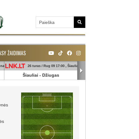
ASY ŽAIDIMAS
unas
26 turas / Rug 09 17:00 , Šiauliai
26 turas / Rug 09 18:45 , Ga
Šiauliai
-
Džiugas
Banga
-
Sūduva
ynės
ės