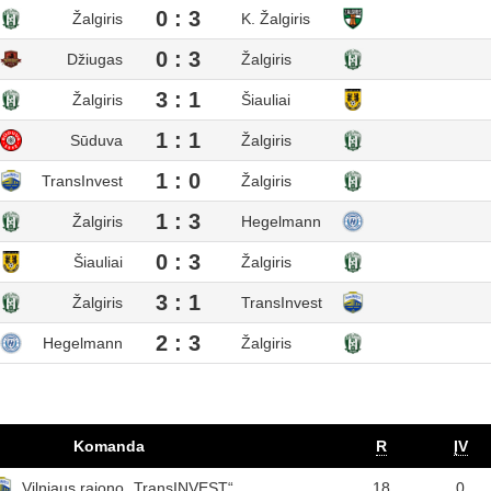
0 : 3
Žalgiris
K. Žalgiris
0 : 3
Džiugas
Žalgiris
3 : 1
Žalgiris
Šiauliai
1 : 1
Sūduva
Žalgiris
1 : 0
TransInvest
Žalgiris
1 : 3
Žalgiris
Hegelmann
0 : 3
Šiauliai
Žalgiris
3 : 1
Žalgiris
TransInvest
2 : 3
Hegelmann
Žalgiris
Komanda
R
ĮV
Vilniaus rajono „TransINVEST“
18
0