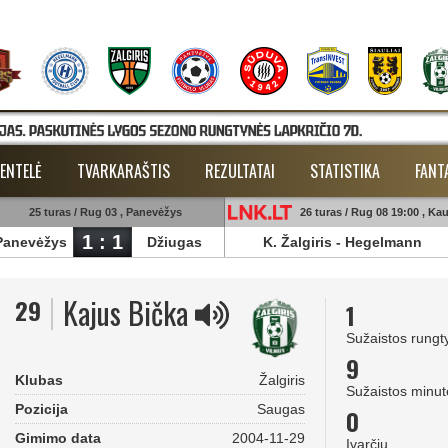
ENTELĖ
TVARKARAŠTIS
REZULTATAI
STATISTIKA
FANT
25 turas / Rug 03 , Panevėžys
26 turas / Rug 08 19:00 , Ka
1 : 1
Panevėžys
Džiugas
K. Žalgiris
-
Hegelmann
Kajus Bička
29
1
Sužaistos rungt
9
Klubas
Žalgiris
Sužaistos minut
Pozicija
Saugas
0
Gimimo data
2004-11-29
Įvarčių