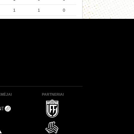
1
1
0
ĖMĖJAI
PARTNERIAI