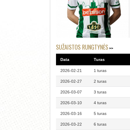
SUŽAISTOS RUNGTYNĖS
Data
Turas
2026-02-21
1 turas
2026-02-27
2 turas
2026-03-07
3 turas
2026-03-10
4 turas
2026-03-16
5 turas
2026-03-22
6 turas