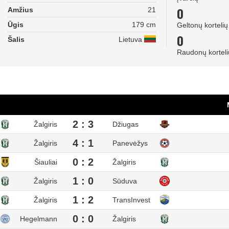
0
Amžius
21
Ūgis
179 cm
Geltonų kortelių
0
Šalis
Lietuva
Raudonų korteli
2 : 3
Žalgiris
Džiugas
4 : 1
Žalgiris
Panevėžys
0 : 2
Šiauliai
Žalgiris
1 : 0
Žalgiris
Sūduva
1 : 2
Žalgiris
TransInvest
0 : 0
Hegelmann
Žalgiris