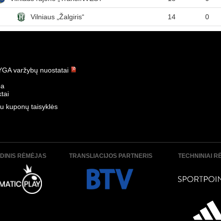
Vilniaus „Žalgiris“
14
0
GA varžybų nuostatai
ba
tai
u kuponų taisyklės
DINIS RĖMĖJAS
TRANSLIACIJOS PARTNERIS
TECHNINIAI R