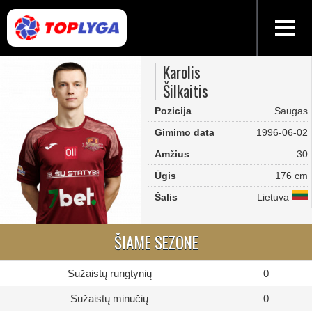
Karolis
Šilkaitis
Pozicija
Saugas
Gimimo data
1996-06-02
Amžius
30
Ūgis
176 cm
Šalis
Lietuva
ŠIAME SEZONE
Sužaistų rungtynių
0
Sužaistų minučių
0