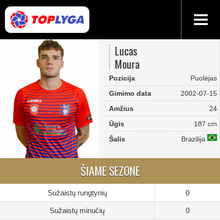
Lucas
Moura
Pozicija
Puolėjas
Gimimo data
2002-07-15
Amžius
24
Ūgis
187 cm
Šalis
Brazilija
ŠIAME SEZONE
Sužaistų rungtynių
0
Sužaistų minučių
0