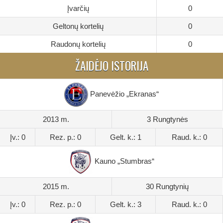
Įvarčių
0
Geltonų kortelių
0
Raudonų kortelių
0
ŽAIDĖJO ISTORIJA
Panevėžio „Ekranas“
2013 m.
3 Rungtynės
Įv.: 0
Rez. p.: 0
Gelt. k.: 1
Raud. k.: 0
Kauno „Stumbras“
2015 m.
30 Rungtynių
Įv.: 0
Rez. p.: 0
Gelt. k.: 3
Raud. k.: 0