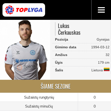
Lukas
Čerkauskas
Pozicija
Gynėjas
Gimimo data
1994-03-12
Amžius
32
Ūgis
179 cm
Šalis
Lietuva
ŠIAME SEZONE
Sužaistų rungtynių
0
Sužaistų minučių
0