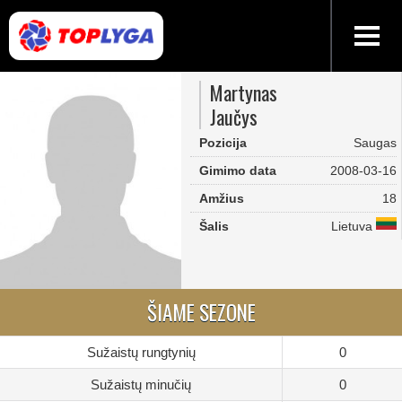
Martynas
Jaučys
Pozicija
Saugas
Gimimo data
2008-03-16
Amžius
18
Šalis
Lietuva
ŠIAME SEZONE
Sužaistų rungtynių
0
Sužaistų minučių
0