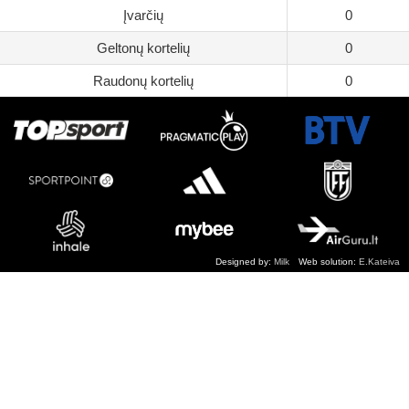
Įvarčių
0
Geltonų kortelių
0
Raudonų kortelių
0
Designed by:
Milk
Web solution:
E.Kateiva