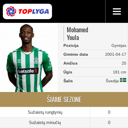
Mohamed
Youla
Pozicija
Gynėjas
Gimimo data
2001-04-17
Amžius
25
Ūgis
181 cm
Šalis
Švedija
ŠIAME SEZONE
Sužaistų rungtynių
0
Sužaistų minučių
0