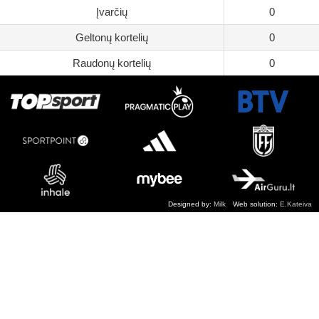
Įvarčių
0
Geltonų kortelių
0
Raudonų kortelių
0
Designed by:
Milk
Web solution:
E.Kateiva