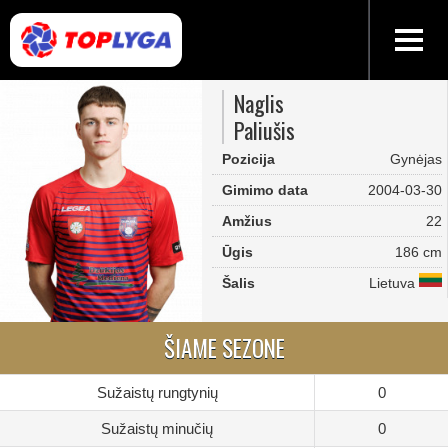
Naglis
Paliušis
Pozicija
Gynėjas
Gimimo data
2004-03-30
Amžius
22
Ūgis
186 cm
Šalis
Lietuva
ŠIAME SEZONE
Sužaistų rungtynių
0
Sužaistų minučių
0