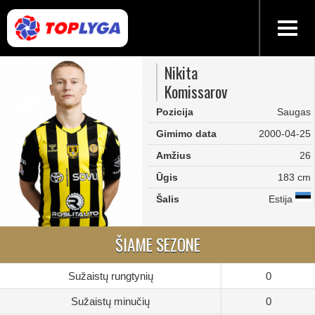
Nikita
Komissarov
Pozicija
Saugas
Gimimo data
2000-04-25
Amžius
26
Ūgis
183 cm
Šalis
Estija
ŠIAME SEZONE
Sužaistų rungtynių
0
Sužaistų minučių
0