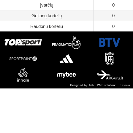
Įvarčių
0
Geltonų kortelių
0
Raudonų kortelių
0
Designed by:
Milk
Web solution:
E.Kateiva