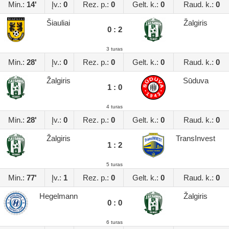
Min.:
14'
Įv.:
0
Rez. p.:
0
Gelt. k.:
0
Raud. k.:
0
Šiauliai
Žalgiris
0 : 2
3 turas
Min.:
28'
Įv.:
0
Rez. p.:
0
Gelt. k.:
0
Raud. k.:
0
Žalgiris
Sūduva
1 : 0
4 turas
Min.:
28'
Įv.:
0
Rez. p.:
0
Gelt. k.:
0
Raud. k.:
0
Žalgiris
TransInvest
1 : 2
5 turas
Min.:
77'
Įv.:
1
Rez. p.:
0
Gelt. k.:
0
Raud. k.:
0
Hegelmann
Žalgiris
0 : 0
6 turas