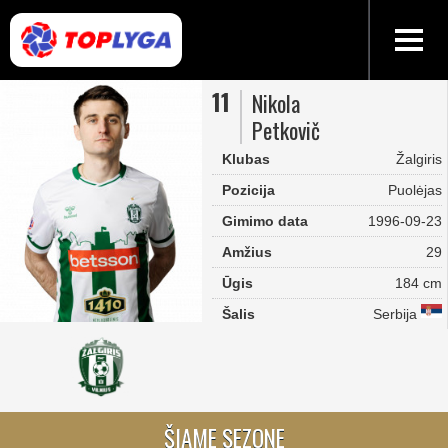
11
Nikola
Petkovič
Klubas
Žalgiris
Pozicija
Puolėjas
Gimimo data
1996-09-23
Amžius
29
Ūgis
184 cm
Šalis
Serbija
ŠIAME SEZONE