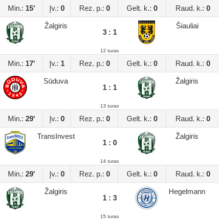
Min.:
15'
Įv.:
0
Rez. p.:
0
Gelt. k.:
0
Raud. k.:
0
Žalgiris
Šiauliai
3 : 1
12 turas
Min.:
17'
Įv.:
1
Rez. p.:
0
Gelt. k.:
0
Raud. k.:
0
Sūduva
Žalgiris
1 : 1
13 turas
Min.:
29'
Įv.:
0
Rez. p.:
0
Gelt. k.:
0
Raud. k.:
0
TransInvest
Žalgiris
1 : 0
14 turas
Min.:
29'
Įv.:
0
Rez. p.:
0
Gelt. k.:
0
Raud. k.:
0
Žalgiris
Hegelmann
1 : 3
15 turas