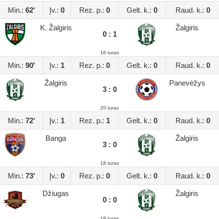
Min.:
62'
Įv.:
0
Rez. p.:
0
Gelt. k.:
0
Raud. k.:
0
K. Žalgiris
Žalgiris
0 : 1
16 turas
Min.:
90'
Įv.:
1
Rez. p.:
0
Gelt. k.:
0
Raud. k.:
0
Žalgiris
Panevėžys
3 : 0
20 turas
Min.:
72'
Įv.:
1
Rez. p.:
1
Gelt. k.:
0
Raud. k.:
0
Banga
Žalgiris
3 : 0
18 turas
Min.:
73'
Įv.:
0
Rez. p.:
0
Gelt. k.:
0
Raud. k.:
0
Džiugas
Žalgiris
0 : 0
19 turas