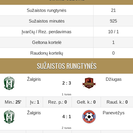
Sužaistos rungtynės
21
Sužaistos minutės
925
Įvarčių / Rez. perdavimas
10 / 1
Geltona kortelė
1
Raudonų kortelių
0
SUŽAISTOS RUNGTYNĖS
Žalgiris
Džiugas
2 : 3
1 turas
Min.:
25'
Įv.:
1
Rez. p.:
0
Gelt. k.:
0
Raud. k.:
0
Žalgiris
Panevėžys
4 : 1
2 turas