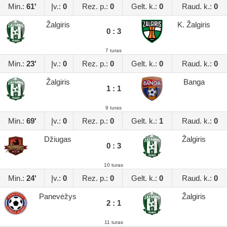
Min.:
61'
Įv.:
0
Rez. p.:
0
Gelt. k.:
0
Raud. k.:
0
Žalgiris
K. Žalgiris
0 : 3
7 turas
Min.:
23'
Įv.:
0
Rez. p.:
0
Gelt. k.:
0
Raud. k.:
0
Žalgiris
Banga
1 : 1
9 turas
Min.:
69'
Įv.:
0
Rez. p.:
0
Gelt. k.:
1
Raud. k.:
0
Džiugas
Žalgiris
0 : 3
10 turas
Min.:
24'
Įv.:
0
Rez. p.:
0
Gelt. k.:
0
Raud. k.:
0
Panevėžys
Žalgiris
2 : 1
11 turas