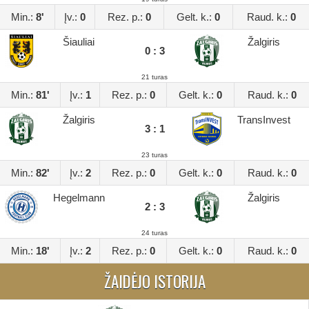
Min.:
8'
Įv.:
0
Rez. p.:
0
Gelt. k.:
0
Raud. k.:
0
Šiauliai
Žalgiris
0 : 3
21 turas
Min.:
81'
Įv.:
1
Rez. p.:
0
Gelt. k.:
0
Raud. k.:
0
Žalgiris
TransInvest
3 : 1
23 turas
Min.:
82'
Įv.:
2
Rez. p.:
0
Gelt. k.:
0
Raud. k.:
0
Hegelmann
Žalgiris
2 : 3
24 turas
Min.:
18'
Įv.:
2
Rez. p.:
0
Gelt. k.:
0
Raud. k.:
0
ŽAIDĖJO ISTORIJA