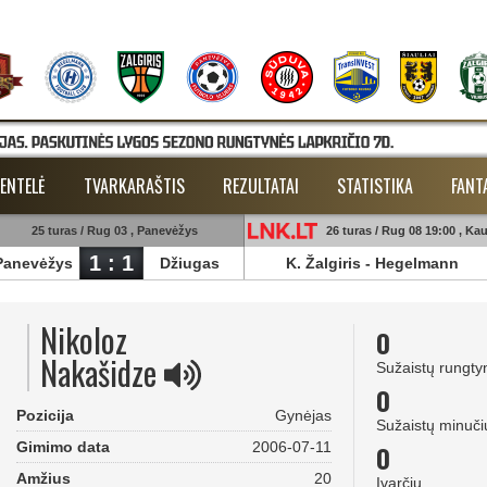
ENTELĖ
TVARKARAŠTIS
REZULTATAI
STATISTIKA
FANT
25 turas / Rug 03 , Panevėžys
26 turas / Rug 08 19:00 , Ka
1 : 1
Panevėžys
Džiugas
K. Žalgiris
-
Hegelmann
Nikoloz
0
Nakašidze
Sužaistų rungty
0
Pozicija
Gynėjas
Sužaistų minuči
Gimimo data
2006-07-11
0
Amžius
20
Įvarčių