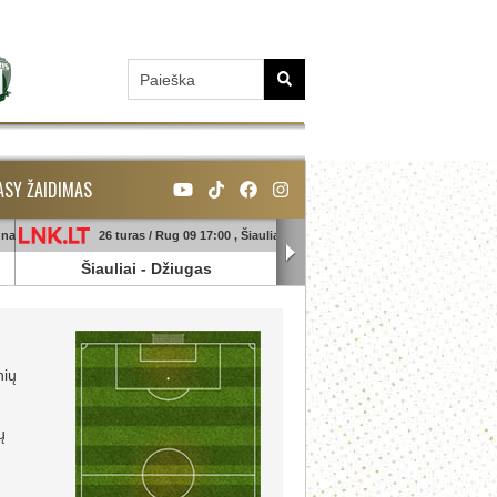
ASY ŽAIDIMAS
unas
26 turas / Rug 09 17:00 , Šiauliai
26 turas / Rug 09 18:45 , Ga
Šiauliai
-
Džiugas
Banga
-
Sūduva
nių
ų