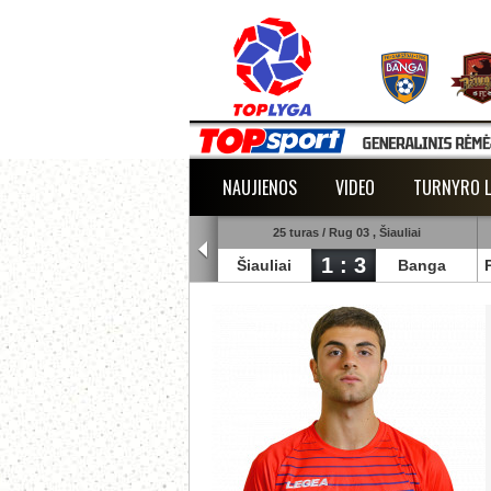
NAUJIENOS
VIDEO
TURNYRO L
5 turas / Rug 02 , Raudondvaris
25 turas / Rug 03 , Šiauliai
1 : 2
1 : 3
lmann
TransInvest
Šiauliai
Banga