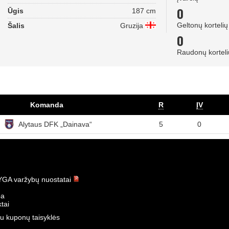
0
Ūgis
187 cm
Geltonų kortelių
Šalis
Gruzija
0
Raudonų korteli
Komanda
R
ĮV
Alytaus DFK „Dainava“
5
0
GA varžybų nuostatai
ba
tai
u kuponų taisyklės