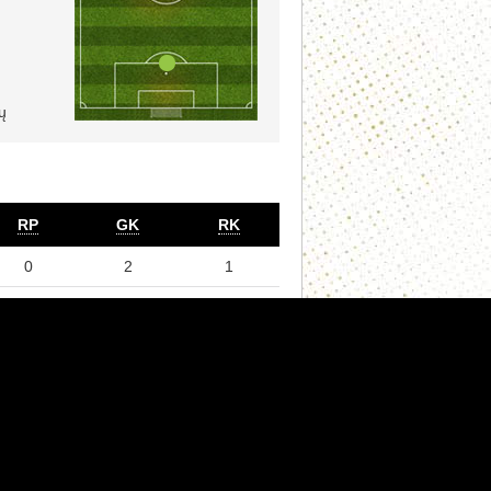
ų
RP
GK
RK
0
2
1