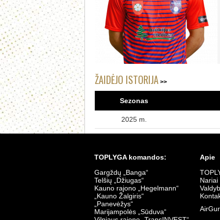
ŽAIDĖJO ISTORIJA
Sezonas
2025 m.
TOPLYGA komandos:
Apie
Gargždų „Banga“
TOPLY
Telšių „Džiugas“
Nariai
Kauno rajono „Hegelmann“
Valdy
„Kauno Žalgiris“
Kontak
„Panevėžys“
AirGur
Marijampolės „Sūduva“
Vilniaus rajono „TransINVEST“