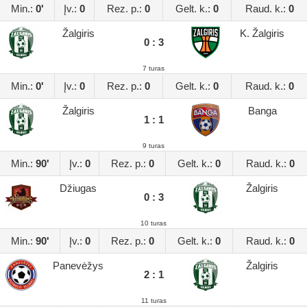
Min.:
0'
Įv.:
0
Rez. p.:
0
Gelt. k.:
0
Raud. k.:
0
Žalgiris
K. Žalgiris
0 : 3
7 turas
Min.:
0'
Įv.:
0
Rez. p.:
0
Gelt. k.:
0
Raud. k.:
0
Žalgiris
Banga
1 : 1
9 turas
Min.:
90'
Įv.:
0
Rez. p.:
0
Gelt. k.:
0
Raud. k.:
0
Džiugas
Žalgiris
0 : 3
10 turas
Min.:
90'
Įv.:
0
Rez. p.:
0
Gelt. k.:
0
Raud. k.:
0
Panevėžys
Žalgiris
2 : 1
11 turas