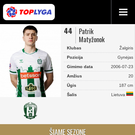
44
Patrik
Matyžonok
Klubas
Žalgiris
Pozicija
Gynėjas
Gimimo data
2006-07-23
Amžius
20
Ūgis
187 cm
Šalis
Lietuva
ŠIAME SEZONE