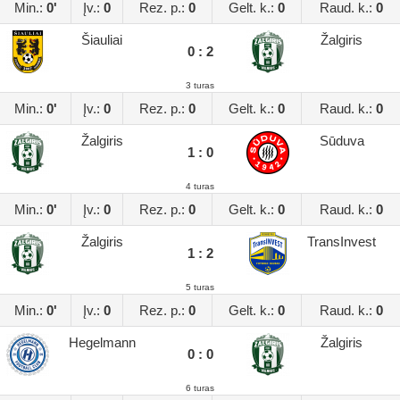
Min.:
0'
Įv.:
0
Rez. p.:
0
Gelt. k.:
0
Raud. k.:
0
Šiauliai
Žalgiris
0 : 2
3 turas
Min.:
0'
Įv.:
0
Rez. p.:
0
Gelt. k.:
0
Raud. k.:
0
Žalgiris
Sūduva
1 : 0
4 turas
Min.:
0'
Įv.:
0
Rez. p.:
0
Gelt. k.:
0
Raud. k.:
0
Žalgiris
TransInvest
1 : 2
5 turas
Min.:
0'
Įv.:
0
Rez. p.:
0
Gelt. k.:
0
Raud. k.:
0
Hegelmann
Žalgiris
0 : 0
6 turas