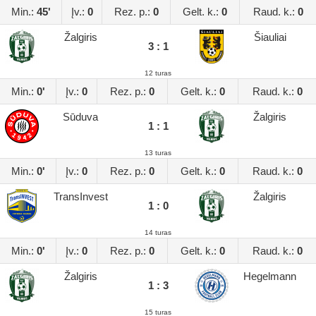
Min.:
45'
Įv.:
0
Rez. p.:
0
Gelt. k.:
0
Raud. k.:
0
Žalgiris
Šiauliai
3 : 1
12 turas
Min.:
0'
Įv.:
0
Rez. p.:
0
Gelt. k.:
0
Raud. k.:
0
Sūduva
Žalgiris
1 : 1
13 turas
Min.:
0'
Įv.:
0
Rez. p.:
0
Gelt. k.:
0
Raud. k.:
0
TransInvest
Žalgiris
1 : 0
14 turas
Min.:
0'
Įv.:
0
Rez. p.:
0
Gelt. k.:
0
Raud. k.:
0
Žalgiris
Hegelmann
1 : 3
15 turas