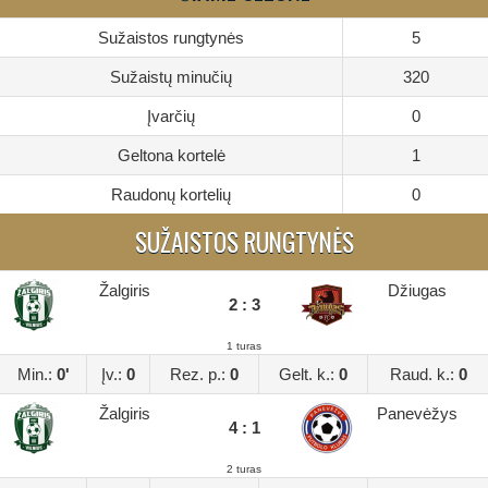
Sužaistos rungtynės
5
Sužaistų minučių
320
Įvarčių
0
Geltona kortelė
1
Raudonų kortelių
0
SUŽAISTOS RUNGTYNĖS
Žalgiris
Džiugas
2 : 3
1 turas
Min.:
0'
Įv.:
0
Rez. p.:
0
Gelt. k.:
0
Raud. k.:
0
Žalgiris
Panevėžys
4 : 1
2 turas