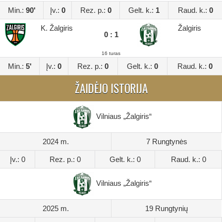
Min.:
90'
Įv.:
0
Rez. p.:
0
Gelt. k.:
1
Raud. k.:
0
K. Žalgiris
Žalgiris
0 : 1
16 turas
Min.:
5'
Įv.:
0
Rez. p.:
0
Gelt. k.:
0
Raud. k.:
0
ŽAIDĖJO ISTORIJA
Vilniaus „Žalgiris“
2024 m.
7 Rungtynės
Įv.: 0
Rez. p.: 0
Gelt. k.: 0
Raud. k.: 0
Vilniaus „Žalgiris“
2025 m.
19 Rungtynių