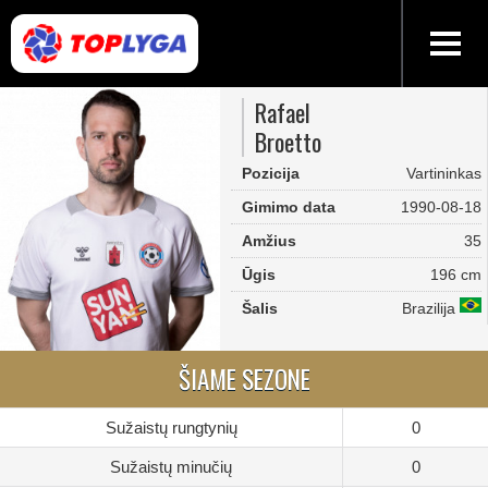
Rafael
Broetto
Pozicija
Vartininkas
Gimimo data
1990-08-18
Amžius
35
Ūgis
196 cm
Šalis
Brazilija
ŠIAME SEZONE
Sužaistų rungtynių
0
Sužaistų minučių
0