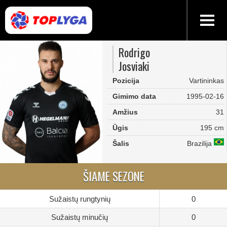
Rodrigo
Josviaki
Pozicija
Vartininkas
Gimimo data
1995-02-16
Amžius
31
Ūgis
195 cm
Šalis
Brazilija
ŠIAME SEZONE
Sužaistų rungtynių
0
Sužaistų minučių
0