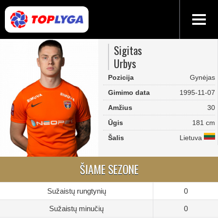
Sigitas
Urbys
Pozicija
Gynėjas
Gimimo data
1995-11-07
Amžius
30
Ūgis
181 cm
Šalis
Lietuva
ŠIAME SEZONE
Sužaistų rungtynių
0
Sužaistų minučių
0