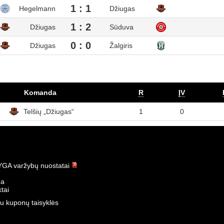
1 : 1
Hegelmann
Džiugas
1 : 2
Džiugas
Sūduva
0 : 0
Džiugas
Žalgiris
Komanda
R
ĮV
Telšių „Džiugas“
1
0
GA varžybų nuostatai
ba
tai
u kuponų taisyklės