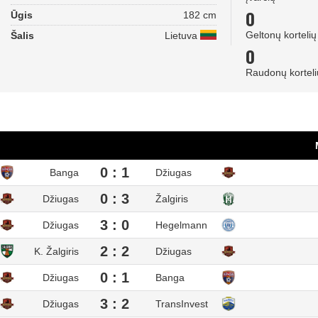
0
Ūgis
182 cm
Geltonų kortelių
Šalis
Lietuva
0
Raudonų korteli
0 : 1
Banga
Džiugas
0 : 3
Džiugas
Žalgiris
3 : 0
Džiugas
Hegelmann
2 : 2
K. Žalgiris
Džiugas
0 : 1
Džiugas
Banga
3 : 2
Džiugas
TransInvest