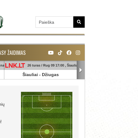
ASY ŽAIDIMAS
unas
26 turas / Rug 09 17:00 , Šiauliai
26 turas / Rug 09 18:45 , Ga
Šiauliai
-
Džiugas
Banga
-
Sūduva
nių
ų