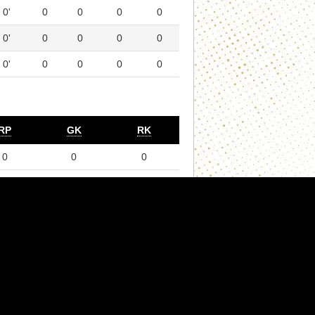
0'
0
0
0
0
0'
0
0
0
0
0'
0
0
0
0
RP
GK
RK
0
0
0