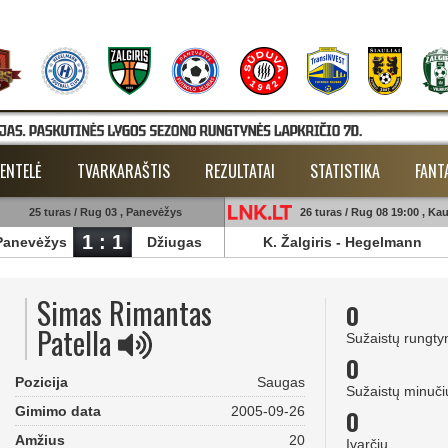
ENTELĖ
TVARKARAŠTIS
REZULTATAI
STATISTIKA
FANT
25 turas / Rug 03 , Panevėžys
26 turas / Rug 08 19:00 , Ka
1 : 1
Panevėžys
Džiugas
K. Žalgiris
-
Hegelmann
Simas Rimantas
0
Patella
Sužaistų rungty
0
Pozicija
Saugas
Sužaistų minuči
Gimimo data
2005-09-26
0
Amžius
20
Įvarčių