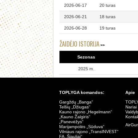
2026-06-17
20 turas
2026-06-21
18 turas
2026-06-28
19 turas
ŽAIDĖJO ISTORIJA
Sezonas
2025 m.
TOPLYGA komandos:
Apie
Gargždų „Banga“
TOPLY
Telšių „Džiugas“
Nariai
Kauno rajono „Hegelmann“
Valdy
„Kauno Žalgiris“
Kontak
„Panevėžys“
AirGur
Marijampolės „Sūduva“
Vilniaus rajono „TransINVEST“
FA „Šiauliai“