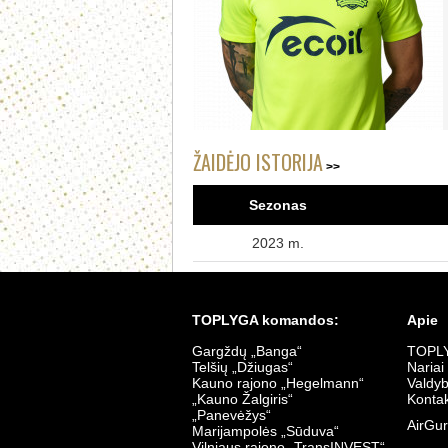
ŽAIDĖJO ISTORIJA
Sezonas
2023 m.
TOPLYGA komandos:
Apie
Gargždų „Banga“
TOPLY
Telšių „Džiugas“
Nariai
Kauno rajono „Hegelmann“
Valdy
„Kauno Žalgiris“
Kontak
„Panevėžys“
AirGur
Marijampolės „Sūduva“
Vilniaus rajono „TransINVEST“