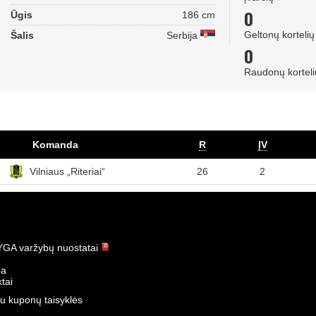
0
Ūgis
186 cm
Geltonų kortelių
Šalis
Serbija
0
Raudonų korteli
Komanda
R
ĮV
Vilniaus „Riteriai“
26
2
GA varžybų nuostatai
ba
tai
u kuponų taisyklės