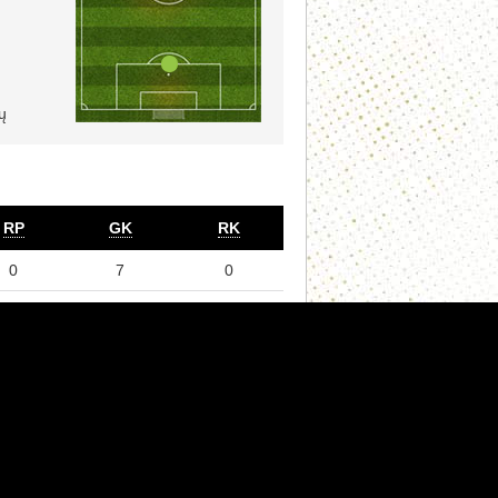
ų
RP
GK
RK
0
7
0