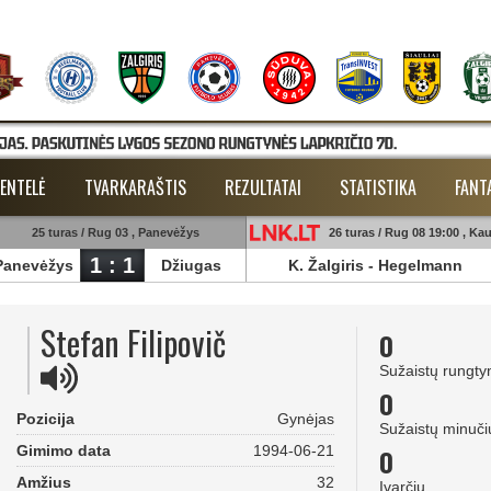
ENTELĖ
TVARKARAŠTIS
REZULTATAI
STATISTIKA
FANT
25 turas / Rug 03 , Panevėžys
26 turas / Rug 08 19:00 , Ka
1 : 1
Panevėžys
Džiugas
K. Žalgiris
-
Hegelmann
Stefan Filipovič
0
Sužaistų rungty
0
Pozicija
Gynėjas
Sužaistų minuči
Gimimo data
1994-06-21
0
Amžius
32
Įvarčių