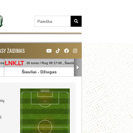
ASY ŽAIDIMAS
unas
26 turas / Rug 09 17:00 , Šiauliai
26 turas / Rug 09 18:45 , Ga
Šiauliai
-
Džiugas
Banga
-
Sūduva
nių
ų