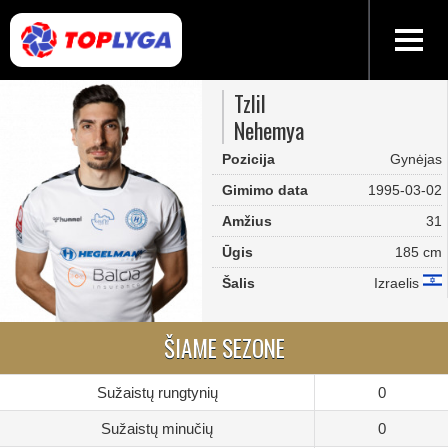
Tzlil
Nehemya
Pozicija
Gynėjas
Gimimo data
1995-03-02
Amžius
31
Ūgis
185 cm
Šalis
Izraelis
ŠIAME SEZONE
Sužaistų rungtynių
0
Sužaistų minučių
0