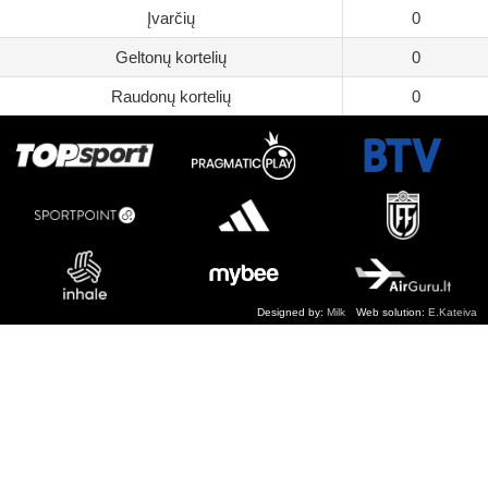
Įvarčių
0
Geltonų kortelių
0
Raudonų kortelių
0
Designed by:
Milk
Web solution:
E.Kateiva