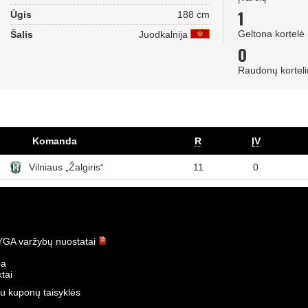
1
Ūgis
188 cm
Geltona kortelė
Šalis
Juodkalnija
0
Raudonų korteli
Komanda
R
ĮV
Vilniaus „Žalgiris“
11
0
GA varžybų nuostatai
ba
tai
u kuponų taisyklės