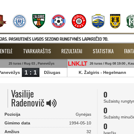
ENTELĖ
TVARKARAŠTIS
REZULTATAI
STATISTIKA
FANT
25 turas / Rug 03 , Panevėžys
26 turas / Rug 08 19:00 , Ka
1 : 1
Panevėžys
Džiugas
K. Žalgiris
-
Hegelmann
Vasilije
0
Radenovič
Sužaistų rungty
0
Pozicija
Gynėjas
Sužaistų minuči
Gimimo data
1994-05-10
0
Amžius
32
Įvarčių