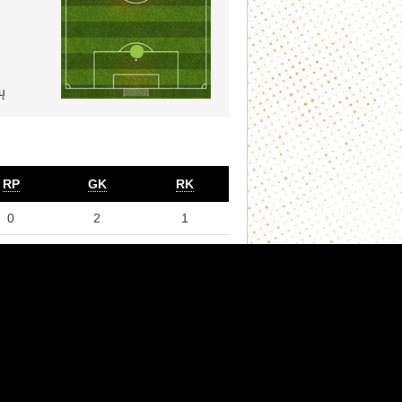
ų
RP
GK
RK
0
2
1