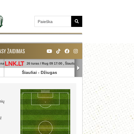
ASY ŽAIDIMAS
unas
26 turas / Rug 09 17:00 , Šiauliai
26 turas / Rug 09 18:45 , Ga
Šiauliai
-
Džiugas
Banga
-
Sūduva
nių
ų