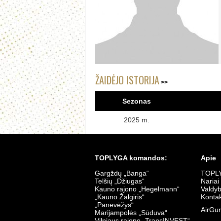
ŽAIDĖJO ISTORIJA
Sezonas
2025 m.
TOPLYGA komandos:
Apie
Gargždų „Banga“
TOPLY
Telšių „Džiugas“
Nariai
Kauno rajono „Hegelmann“
Valdy
„Kauno Žalgiris“
Kontak
„Panevėžys“
AirGur
Marijampolės „Sūduva“
Vilniaus rajono „TransINVEST“