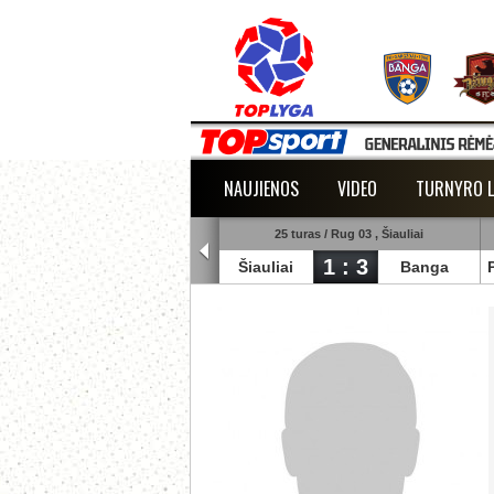
NAUJIENOS
VIDEO
TURNYRO L
5 turas / Rug 02 , Raudondvaris
25 turas / Rug 03 , Šiauliai
1 : 2
1 : 3
lmann
TransInvest
Šiauliai
Banga