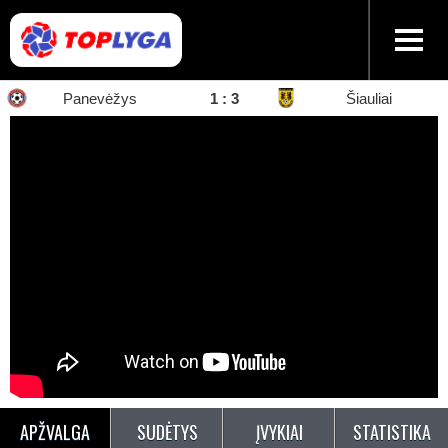
Panevėžys
1
:
3
Šiauliai
APŽVALGA
SUDĖTYS
ĮVYKIAI
STATISTIKA