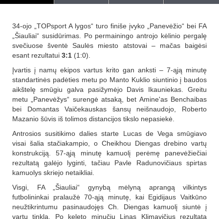
34-ojo „TOPsport A lygos“ turo finiše įvyko „Panevėžio“ bei FA
„Šiauliai“ susidūrimas. Po permainingo antrojo kėlinio pergalę
svečiuose šventė Saulės miesto atstovai – mačas baigėsi
esant rezultatui
3:1
(1:0).
Įvartis į namų ekipos vartus krito gan anksti – 7-ąją minutę
standartinės padėties metu po Manto Kuklio siuntinio į baudos
aikštelę smūgiu galva pasižymėjo Davis Ikauniekas. Greitu
metu „Panevėžys“ surengė atsaką, bet Amine'as Benchaibas
bei Domantas Vaičekauskas šansų neišnaudojo, Roberto
Mazanio šūvis iš tolimos distancijos tikslo nepasiekė.
Antrosios susitikimo dalies starte Lucas de Vega smūgiavo
visai šalia stačiakampio, o Cheikhou Diengas drebino vartų
konstrukciją. 57-ąją minutę kamuolį perėmę panevėžiečiai
rezultatą galėjo lyginti, tačiau Pavle Radunovičiaus spirtas
kamuolys skriejo netaikliai.
Visgi, FA „Šiauliai“ gynybą mėlyną aprangą vilkintys
futbolininkai pralaužė 70-ąją minutę, kai Egidijaus Vaitkūno
neužtikrintumu pasinaudojęs Ch. Diengas kamuolį siuntė į
vartų tinklą. Po keleto minučių Linas Klimavičius rezultatą