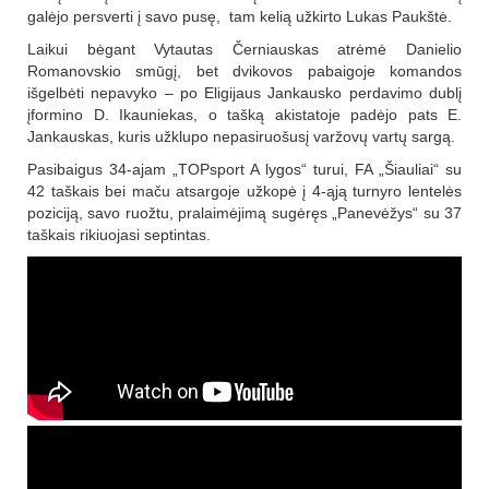
galėjo persverti į savo pusę, tam kelią užkirto Lukas Paukštė.
Laikui bėgant Vytautas Černiauskas atrėmė Danielio
Romanovskio smūgį, bet dvikovos pabaigoje komandos
išgelbėti nepavyko – po Eligijaus Jankausko perdavimo dublį
įformino D. Ikauniekas, o tašką akistatoje padėjo pats E.
Jankauskas, kuris užklupo nepasiruošusį varžovų vartų sargą.
Pasibaigus 34-ajam „TOPsport A lygos“ turui, FA „Šiauliai“ su
42 taškais bei maču atsargoje užkopė į 4-ąją turnyro lentelės
poziciją, savo ruožtu, pralaimėjimą sugėręs „Panevėžys“ su 37
taškais rikiuojasi septintas.