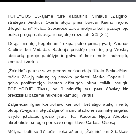
TOPLYGOS 15-ajame ture dabartinis Vilniaus „Žalgirio“
strategas Andrius Skerla stojo prieš buvusį Kauno rajono
„Hegelmann“ klubą. Svečiuose žaidę mėlynai balti pasižymėjo
puikia progų realizacija ir nugalėjo rezultatu
3:1
(2:1).
19-ąją minutę „Hegelmann“ ekipa pelnė pirmąjį įvartį. Andrius
Kaulinis bei Vedadas Radonja prisidėjo prie to, jog Wesley
atsidurtų geroje padėtyje ir galva iš kelių metrų nukreiptų
kamuolį į vartus.
„Žalgirio“ gretose savo progos neišnaudojo Nikola Petkovičius,
tačiau 28-ąją minutę tą pavyko padaryti Marko Capanui –
galva pasižymėjęs kroatas džiaugėsi pirmu taikliu smūgiu
TOPLYGOJE. Tiesa, po 9 minučių tas pats Wesley itin
preciziškai pažeme nukreipė kamuolį į vartus.
Žalgiriečiai ilgiau kontroliavo kamuolį, bet stigo atakų į vartų
plotą. 71-ąją minutę „Žalgirio“ namų stadione susirinkę sirgaliai
išvydo įstabaus grožio įvartį, kai Kaderas Njoya Abdelas
akrobatišku smūgiu per save nuginklavo Carlosą Olsesą.
Mėlynai balti su 17 taškų lieka aštunti, „Žalgiris“ turi 2 taškais