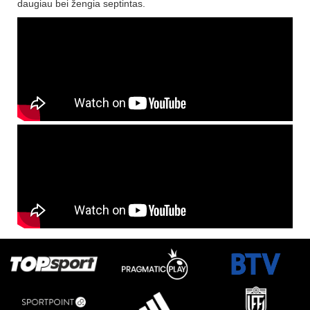
daugiau bei žengia septintas.