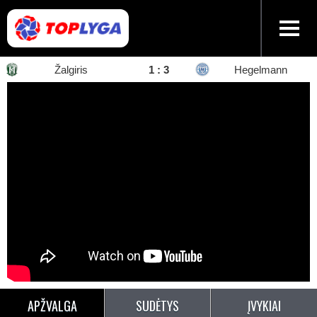
Žalgiris
1
:
3
Hegelmann
APŽVALGA
SUDĖTYS
ĮVYKIAI