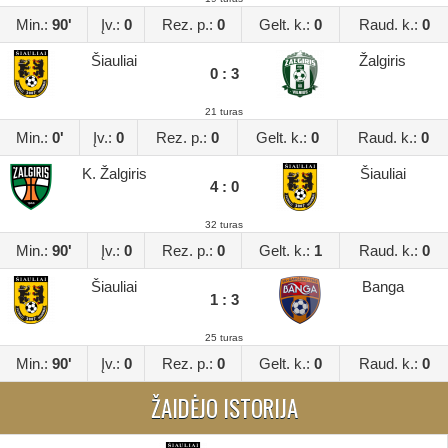
Min.:
90'
Įv.:
0
Rez. p.:
0
Gelt. k.:
0
Raud. k.:
0
Šiauliai
Žalgiris
0 : 3
21 turas
Min.:
0'
Įv.:
0
Rez. p.:
0
Gelt. k.:
0
Raud. k.:
0
K. Žalgiris
Šiauliai
4 : 0
32 turas
Min.:
90'
Įv.:
0
Rez. p.:
0
Gelt. k.:
1
Raud. k.:
0
Šiauliai
Banga
1 : 3
25 turas
Min.:
90'
Įv.:
0
Rez. p.:
0
Gelt. k.:
0
Raud. k.:
0
ŽAIDĖJO ISTORIJA