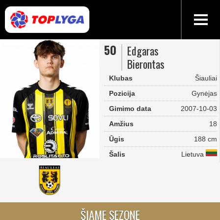
50
Edgaras
Bierontas
Klubas
Šiauliai
Pozicija
Gynėjas
Gimimo data
2007-10-03
Amžius
18
Ūgis
188 cm
Šalis
Lietuva
ŠIAME SEZONE