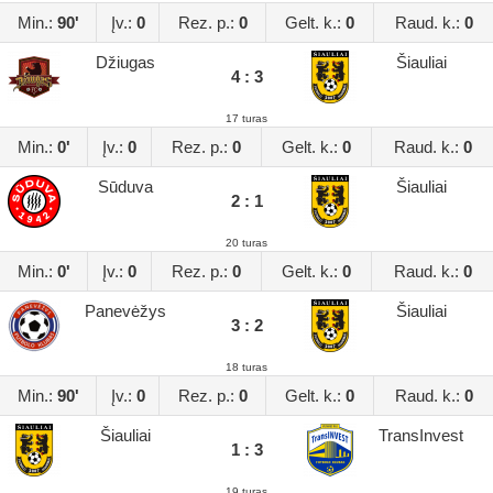
Min.:
90'
Įv.:
0
Rez. p.:
0
Gelt. k.:
0
Raud. k.:
0
Džiugas
Šiauliai
4 : 3
17 turas
Min.:
0'
Įv.:
0
Rez. p.:
0
Gelt. k.:
0
Raud. k.:
0
Sūduva
Šiauliai
2 : 1
20 turas
Min.:
0'
Įv.:
0
Rez. p.:
0
Gelt. k.:
0
Raud. k.:
0
Panevėžys
Šiauliai
3 : 2
18 turas
Min.:
90'
Įv.:
0
Rez. p.:
0
Gelt. k.:
0
Raud. k.:
0
Šiauliai
TransInvest
1 : 3
19 turas