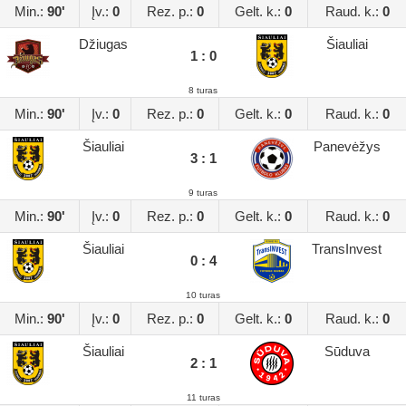
Min.:
90'
Įv.:
0
Rez. p.:
0
Gelt. k.:
0
Raud. k.:
0
Džiugas
Šiauliai
1 : 0
8 turas
Min.:
90'
Įv.:
0
Rez. p.:
0
Gelt. k.:
0
Raud. k.:
0
Šiauliai
Panevėžys
3 : 1
9 turas
Min.:
90'
Įv.:
0
Rez. p.:
0
Gelt. k.:
0
Raud. k.:
0
Šiauliai
TransInvest
0 : 4
10 turas
Min.:
90'
Įv.:
0
Rez. p.:
0
Gelt. k.:
0
Raud. k.:
0
Šiauliai
Sūduva
2 : 1
11 turas