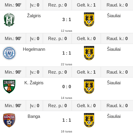
Min.:
90'
Įv.:
0
Rez. p.:
0
Gelt. k.:
1
Raud. k.:
0
Žalgiris
Šiauliai
3 : 1
12 turas
Min.:
90'
Įv.:
0
Rez. p.:
0
Gelt. k.:
0
Raud. k.:
0
Hegelmann
Šiauliai
1 : 1
22 turas
Min.:
90'
Įv.:
0
Rez. p.:
0
Gelt. k.:
1
Raud. k.:
0
K. Žalgiris
Šiauliai
0 : 0
14 turas
Min.:
90'
Įv.:
0
Rez. p.:
0
Gelt. k.:
0
Raud. k.:
0
Banga
Šiauliai
1 : 1
16 turas