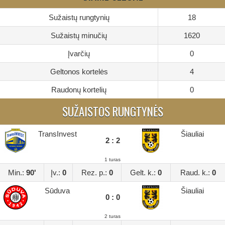
Sužaistų rungtynių
18
Sužaistų minučių
1620
Įvarčių
0
Geltonos kortelės
4
Raudonų kortelių
0
SUŽAISTOS RUNGTYNĖS
TransInvest
Šiauliai
2 : 2
1 turas
Min.:
90'
Įv.:
0
Rez. p.:
0
Gelt. k.:
0
Raud. k.:
0
Sūduva
Šiauliai
0 : 0
2 turas