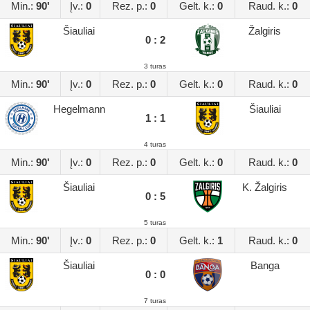
Min.:
90'
Įv.:
0
Rez. p.:
0
Gelt. k.:
0
Raud. k.:
0
Šiauliai
Žalgiris
0 : 2
3 turas
Min.:
90'
Įv.:
0
Rez. p.:
0
Gelt. k.:
0
Raud. k.:
0
Hegelmann
Šiauliai
1 : 1
4 turas
Min.:
90'
Įv.:
0
Rez. p.:
0
Gelt. k.:
0
Raud. k.:
0
Šiauliai
K. Žalgiris
0 : 5
5 turas
Min.:
90'
Įv.:
0
Rez. p.:
0
Gelt. k.:
1
Raud. k.:
0
Šiauliai
Banga
0 : 0
7 turas