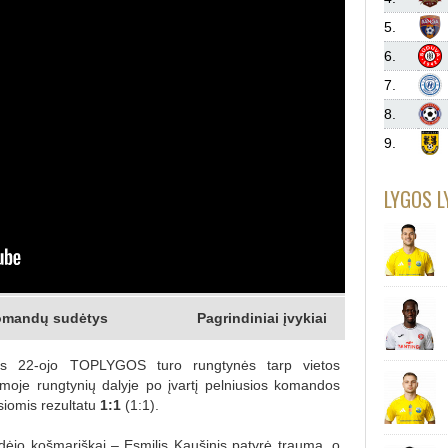
5.
6.
7.
8.
9.
LYGOS L
mandų sudėtys
Pagrindiniai įvykiai
tos 22-ojo TOPLYGOS turo rungtynės tarp vietos
rmoje rungtynių dalyje po įvartį pelniusios komandos
siomis rezultatu
1:1
(1:1).
dėjo košmariškai – Esmilis Kaušinis patyrė traumą, o