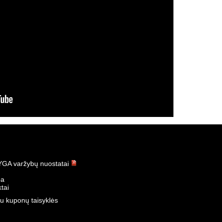
GA varžybų nuostatai
ba
tai
u kuponų taisyklės