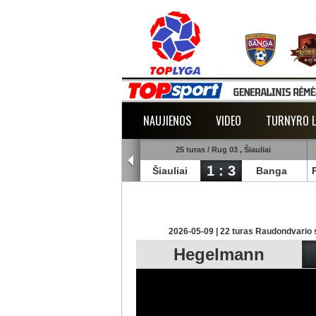
NAUJIENOS
VIDEO
TURNYRO L
5 turas / Rug 02 , Raudondvaris
25 turas / Rug 03 , Šiauliai
1 : 2
1 : 3
lmann
TransInvest
Šiauliai
Banga
2026-05-09 | 22 turas Raudondvario s
Hegelmann