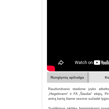
Rungtynių apžvalga
Ko
Raudondvario stadione įvyko atkel
„Hegelmann“ ir FA „Šiauliai“ ekipų. Pi
antrą kartą šiame sezone sužaidė lygio
Susitikimas aikštės šeimininkams prasi