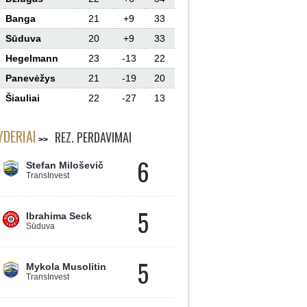
Banga
21
+9
33
Sūduva
20
+9
33
Hegelmann
23
-13
22
Panevėžys
21
-19
20
Šiauliai
22
-27
13
YDERIAI
REZ. PERDAVIMAI
6
Stefan Miloševič
TransInvest
5
Ibrahima Seck
Sūduva
5
Mykola Musolitin
TransInvest