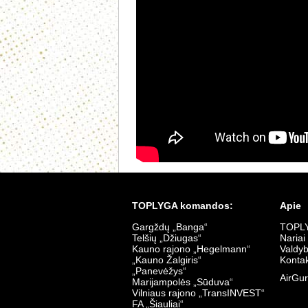
TOPLYGA komandos:
Apie
Gargždų „Banga“
TOPLY
Telšių „Džiugas“
Nariai
Kauno rajono „Hegelmann“
Valdy
„Kauno Žalgiris“
Kontak
„Panevėžys“
AirGur
Marijampolės „Sūduva“
Vilniaus rajono „TransINVEST“
FA „Šiauliai“