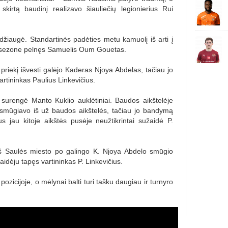
kirtą baudinį realizavo šiauliečių legionierius Rui
sidžiaugė. Standartinės padėties metu kamuolį iš arti į
me sezone pelnęs Samuelis Oum Gouetas.
 priekį išvesti galėjo Kaderas Njoya Abdelas, tačiau jo
tininkas Paulius Linkevičius.
 surengė Manto Kuklio auklėtiniai. Baudos aikštelėje
mūgiavo iš už baudos aikštelės, tačiau jo bandymą
 jau kitoje aikštės pusėje neužtikrintai sužaidė P.
 iš Saulės miesto po galingo K. Njoya Abdelo smūgio
aidėju tapęs vartininkas P. Linkevičius.
 pozicijoje, o mėlynai balti turi tašku daugiau ir turnyro