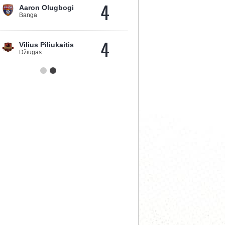
4
Aaron Olugbogi
Banga
4
Vilius Piliukaitis
Džiugas