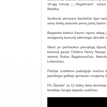
10-ąją minutę į „Hegelmann“ vartus s
Batalha.
Susikurta persvara šiauliečiai ilgai ne
vartų tinklą pasiuntė pirmą įvartį šia
Baigiantis kėliniui Kauno rajono ekipą į
smūgiuotą kamuolį sėkmingai atmušė var
Iškart po pertraukos pavojingą išpuolį
kamuolį gavęs Chidera Henry Nwoga s
atrėmė Rokas Bagdonavičius. Netrukus
Linkevičius.
Pačioje susitikimo pabaigoje svečius
įspūdingai gelbėjo geriausiu rungtynių ž
FA „Šiauliai“ su 12 taškų lieka devintoje
lentelėje žengia laipteliu aukščiau.