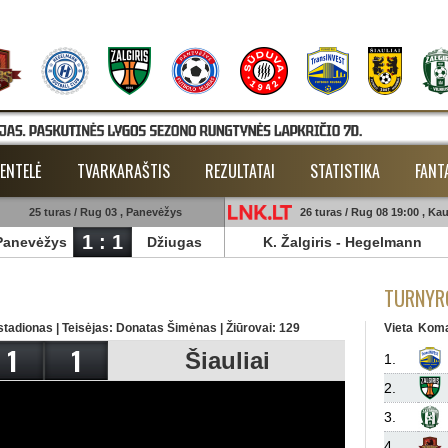
ENTELĖ
TVARKARAŠTIS
REZULTATAI
STATISTIKA
FANT
25 turas / Rug 03 , Panevėžys
26 turas / Rug 08 19:00 , Ka
1 : 1
Panevėžys
Džiugas
K. Žalgiris
-
Hegelmann
TURNYRO
tadionas | Teisėjas: Donatas Šimėnas | Žiūrovai: 129
Vieta
Kom
1
1
Šiauliai
1.
2.
3.
4.