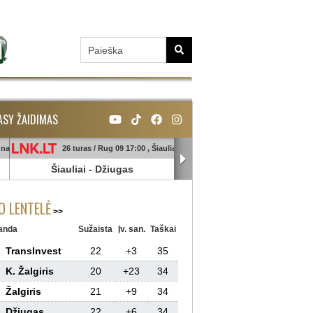
ASY ŽAIDIMAS
unas
26 turas / Rug 09 17:00 , Šiauliai
26 turas / Rug 09 18:45 , Ga
Šiauliai
-
Džiugas
Banga
-
Sūduva
 LENTELĖ
anda
Sužaista
Įv. san.
Taškai
TransInvest
22
+3
35
K. Žalgiris
20
+23
34
Žalgiris
21
+9
34
Džiugas
22
+6
34