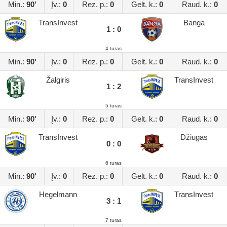
Min.:
90'
Įv.:
0
Rez. p.:
0
Gelt. k.:
0
Raud. k.:
0
TransInvest
Banga
1 : 0
4 turas
Min.:
90'
Įv.:
0
Rez. p.:
0
Gelt. k.:
0
Raud. k.:
0
Žalgiris
TransInvest
1 : 2
5 turas
Min.:
90'
Įv.:
0
Rez. p.:
0
Gelt. k.:
0
Raud. k.:
0
TransInvest
Džiugas
0 : 0
6 turas
Min.:
90'
Įv.:
0
Rez. p.:
0
Gelt. k.:
0
Raud. k.:
0
Hegelmann
TransInvest
3 : 1
7 turas