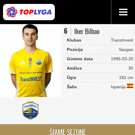
6
Iker Bilbao
Klubas
TransInvest
Pozicija
Saugas
Gimimo data
1996-03-20
Amžius
30
Ūgis
182 cm
Šalis
Ispanija
ŠIAME SEZONE