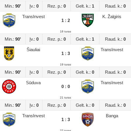
Min.:
90'
Įv.:
0
Rez. p.:
0
Gelt. k.:
1
Raud. k.:
0
TransInvest
K. Žalgiris
1 : 2
18 turas
Min.:
90'
Įv.:
0
Rez. p.:
0
Gelt. k.:
1
Raud. k.:
0
Šiauliai
TransInvest
1 : 3
19 turas
Min.:
90'
Įv.:
0
Rez. p.:
0
Gelt. k.:
0
Raud. k.:
0
Sūduva
TransInvest
0 : 0
21 turas
Min.:
90'
Įv.:
0
Rez. p.:
0
Gelt. k.:
0
Raud. k.:
0
TransInvest
Banga
1 : 3
22 turas