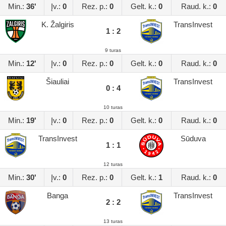
Min.:
36'
Įv.:
0
Rez. p.:
0
Gelt. k.:
0
Raud. k.:
0
K. Žalgiris
TransInvest
1 : 2
9 turas
Min.:
12'
Įv.:
0
Rez. p.:
0
Gelt. k.:
0
Raud. k.:
0
Šiauliai
TransInvest
0 : 4
10 turas
Min.:
19'
Įv.:
0
Rez. p.:
0
Gelt. k.:
0
Raud. k.:
0
TransInvest
Sūduva
1 : 1
12 turas
Min.:
30'
Įv.:
0
Rez. p.:
0
Gelt. k.:
1
Raud. k.:
0
Banga
TransInvest
2 : 2
13 turas