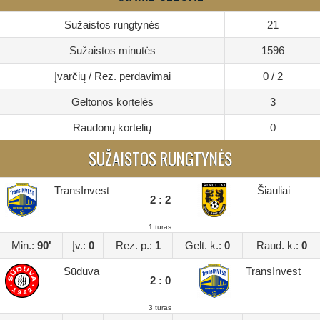
Sužaistos rungtynės
21
Sužaistos minutės
1596
Įvarčių / Rez. perdavimai
0 / 2
Geltonos kortelės
3
Raudonų kortelių
0
SUŽAISTOS RUNGTYNĖS
TransInvest
Šiauliai
2 : 2
1 turas
Min.:
90'
Įv.:
0
Rez. p.:
1
Gelt. k.:
0
Raud. k.:
0
Sūduva
TransInvest
2 : 0
3 turas