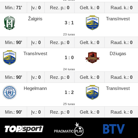
Min.:
71'
Įv.:
0
Rez. p.:
0
Gelt. k.:
0
Raud. k.:
0
Žalgiris
TransInvest
3 : 1
23 turas
Min.:
90'
Įv.:
0
Rez. p.:
0
Gelt. k.:
0
Raud. k.:
0
TransInvest
Džiugas
1 : 0
24 turas
Min.:
90'
Įv.:
0
Rez. p.:
0
Gelt. k.:
0
Raud. k.:
0
Hegelmann
TransInvest
1 : 2
25 turas
Min.:
90'
Įv.:
0
Rez. p.:
0
Gelt. k.:
0
Raud. k.:
0