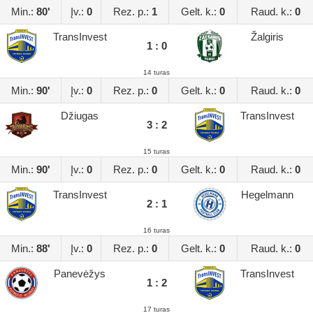
Min.:
80'
Įv.:
0
Rez. p.:
1
Gelt. k.:
0
Raud. k.:
0
TransInvest
Žalgiris
1 : 0
14 turas
Min.:
90'
Įv.:
0
Rez. p.:
0
Gelt. k.:
0
Raud. k.:
0
Džiugas
TransInvest
3 : 2
15 turas
Min.:
90'
Įv.:
0
Rez. p.:
0
Gelt. k.:
0
Raud. k.:
0
TransInvest
Hegelmann
2 : 1
16 turas
Min.:
88'
Įv.:
0
Rez. p.:
0
Gelt. k.:
0
Raud. k.:
0
Panevėžys
TransInvest
1 : 2
17 turas