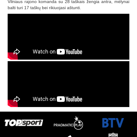
Vilniaus rajono komanda su 28 taškais žengia antra, mėlynai
balti turi 17 taškų bei rikiuojasi aštunti.