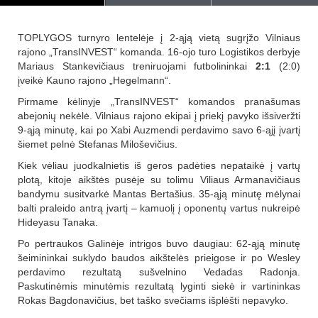
TOPLYGOS turnyro lentelėje į 2-ąją vietą sugrįžo Vilniaus
rajono „TransINVEST“ komanda. 16-ojo turo Logistikos derbyje
Mariaus Stankevičiaus treniruojami futbolininkai
2:1
(2:0)
įveikė Kauno rajono „Hegelmann“.
Pirmame kėlinyje „TransINVEST“ komandos pranašumas
abejonių nekėlė. Vilniaus rajono ekipai į priekį pavyko išsiveržti
9-ąją minutę, kai po Xabi Auzmendi perdavimo savo 6-ąjį įvartį
šiemet pelnė Stefanas Miloševičius.
Kiek vėliau juodkalnietis iš geros padėties nepataikė į vartų
plotą, kitoje aikštės pusėje su tolimu Viliaus Armanavičiaus
bandymu susitvarkė Mantas Bertašius. 35-ąją minutę mėlynai
balti praleido antrą įvartį – kamuolį į oponentų vartus nukreipė
Hideyasu Tanaka.
Po pertraukos Galinėje intrigos buvo daugiau: 62-ąją minutę
šeimininkai suklydo baudos aikštelės prieigose ir po Wesley
perdavimo rezultatą sušvelnino Vedadas Radonja.
Paskutinėmis minutėmis rezultatą lyginti siekė ir vartininkas
Rokas Bagdonavičius, bet taško svečiams išplėšti nepavyko.