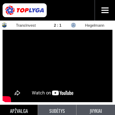
TransInvest
2
:
1
Hegelmann
APŽVALGA
SUDĖTYS
ĮVYKIAI