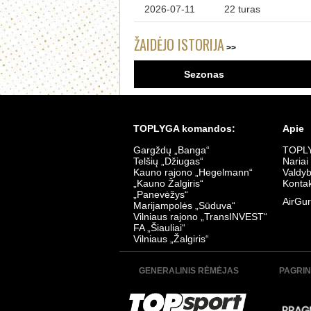
2026-07-11
22 turas
ŽAIDĖJO ISTORIJA
Sezonas
TOPLYGA komandos:
Apie
Gargždų „Banga“
TOPLY
Telšių „Džiugas“
Nariai
Kauno rajono „Hegelmann“
Valdy
„Kauno Žalgiris“
Kontak
„Panevėžys“
AirGur
Marijampolės „Sūduva“
Vilniaus rajono „TransINVEST“
FA „Šiauliai“
Vilniaus „Žalgiris“
GENERALINIS RĖMĖJAS
PAGRIN