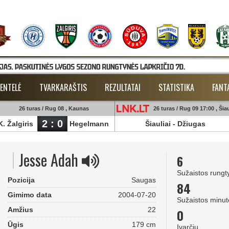
ENTELĖ
TVARKARAŠTIS
REZULTATAI
STATISTIKA
FANT
26 turas / Rug 08 , Kaunas
26 turas / Rug 09 17:00 , Šiau
2 : 0
K. Žalgiris
Hegelmann
Šiauliai
-
Džiugas
Jesse Adah
6
Sužaistos rungt
Pozicija
Saugas
84
Gimimo data
2004-07-20
Sužaistos minut
Amžius
22
0
Ūgis
179 cm
Įvarčių