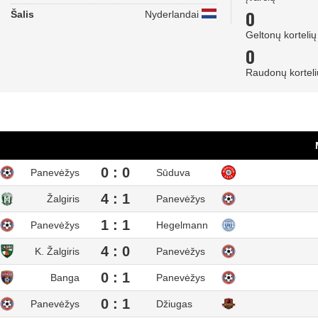
0
Šalis
Nyderlandai
Geltonų kortelių
0
Raudonų korteli
0 : 0
Panevėžys
Sūduva
4 : 1
Žalgiris
Panevėžys
1 : 1
Panevėžys
Hegelmann
4 : 0
K. Žalgiris
Panevėžys
0 : 1
Banga
Panevėžys
0 : 1
Panevėžys
Džiugas