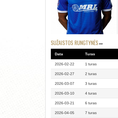
SUŽAISTOS RUNGTYNĖS
Data
Turas
2026-02-22
1 turas
2026-02-27
2 turas
2026-03-07
3 turas
2026-03-10
4 turas
2026-03-21
6 turas
2026-04-05
7 turas