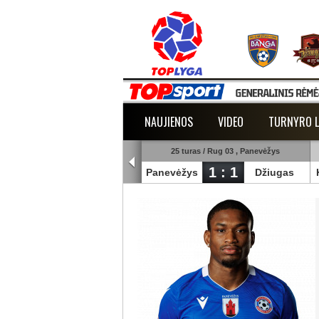
NAUJIENOS
VIDEO
TURNYRO L
25 turas / Rug 03 , Šiauliai
25 turas / Rug 03 , Panevėžys
1 : 3
1 : 1
uliai
Banga
Panevėžys
Džiugas