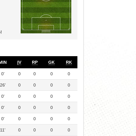
ų
MIN
ĮV
RP
GK
RK
0'
0
0
0
0
26'
0
0
0
0
0'
0
0
0
0
0'
0
0
0
0
0'
0
0
0
0
11'
0
0
0
0