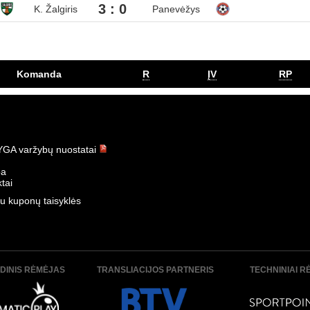
3 : 0
K. Žalgiris
Panevėžys
Komanda
R
ĮV
RP
GA varžybų nuostatai
ba
tai
u kuponų taisyklės
DINIS RĖMĖJAS
TRANSLIACIJOS PARTNERIS
TECHNINIAI R