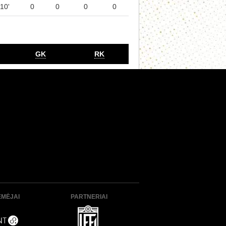
10'
0
0
0
0
GK
RK
ĖMĖJAI
PARTNERIAI