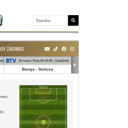
ASY ŽAIDIMAS
liai
26 turas / Rug 09 18:45 , Gargždai
26 turas / Rug 10 18:45 , Galin
Banga
-
Sūduva
TransInvest
-
Panevėžy
ynės
ės