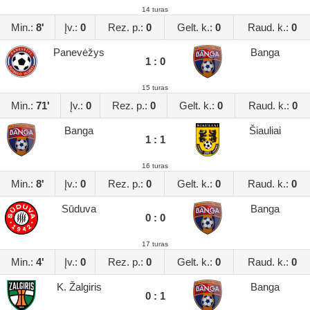
14 turas
Min.:
8'
Įv.:
0
Rez. p.:
0
Gelt. k.:
0
Raud. k.:
0
Panevėžys
Banga
1 : 0
15 turas
Min.:
71'
Įv.:
0
Rez. p.:
0
Gelt. k.:
0
Raud. k.:
0
Banga
Šiauliai
1 : 1
16 turas
Min.:
8'
Įv.:
0
Rez. p.:
0
Gelt. k.:
0
Raud. k.:
0
Sūduva
Banga
0 : 0
17 turas
Min.:
4'
Įv.:
0
Rez. p.:
0
Gelt. k.:
0
Raud. k.:
0
K. Žalgiris
Banga
0 : 1