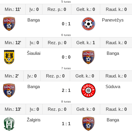
5 turas
Min.:
11'
Įv.:
0
Rez. p.:
0
Gelt. k.:
0
Raud. k.:
0
Banga
Panevėžys
0 : 1
6 turas
Min.:
12'
Įv.:
0
Rez. p.:
0
Gelt. k.:
1
Raud. k.:
0
Šiauliai
Banga
0 : 0
7 turas
Min.:
2'
Įv.:
0
Rez. p.:
0
Gelt. k.:
0
Raud. k.:
0
Banga
Sūduva
2 : 1
8 turas
Min.:
13'
Įv.:
0
Rez. p.:
0
Gelt. k.:
0
Raud. k.:
0
Žalgiris
Banga
1 : 1