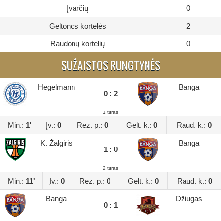
Įvarčių
0
Geltonos kortelės
2
Raudonų kortelių
0
SUŽAISTOS RUNGTYNĖS
Hegelmann
Banga
0 : 2
1 turas
Min.:
1'
Įv.:
0
Rez. p.:
0
Gelt. k.:
0
Raud. k.:
0
K. Žalgiris
Banga
1 : 0
2 turas
Min.:
11'
Įv.:
0
Rez. p.:
0
Gelt. k.:
0
Raud. k.:
0
Banga
Džiugas
0 : 1