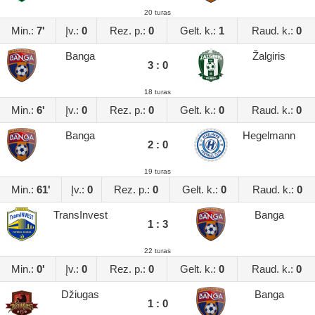
20 turas
Min.:
7'
Įv.:
0
Rez. p.:
0
Gelt. k.:
1
Raud. k.:
0
Banga
Žalgiris
3 : 0
18 turas
Min.:
6'
Įv.:
0
Rez. p.:
0
Gelt. k.:
0
Raud. k.:
0
Banga
Hegelmann
2 : 0
19 turas
Min.:
61'
Įv.:
0
Rez. p.:
0
Gelt. k.:
0
Raud. k.:
0
TransInvest
Banga
1 : 3
22 turas
Min.:
0'
Įv.:
0
Rez. p.:
0
Gelt. k.:
0
Raud. k.:
0
Džiugas
Banga
1 : 0