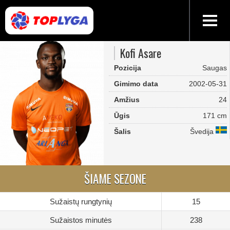
Kofi Asare
Pozicija
Saugas
Gimimo data
2002-05-31
Amžius
24
Ūgis
171 cm
Šalis
Švedija
ŠIAME SEZONE
Sužaistų rungtynių
15
Sužaistos minutės
238