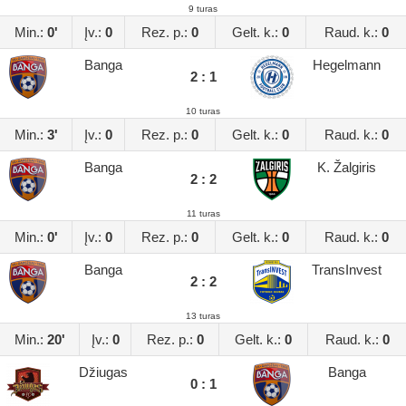
9 turas
Min.:
0'
Įv.:
0
Rez. p.:
0
Gelt. k.:
0
Raud. k.:
0
Banga
Hegelmann
2 : 1
10 turas
Min.:
3'
Įv.:
0
Rez. p.:
0
Gelt. k.:
0
Raud. k.:
0
Banga
K. Žalgiris
2 : 2
11 turas
Min.:
0'
Įv.:
0
Rez. p.:
0
Gelt. k.:
0
Raud. k.:
0
Banga
TransInvest
2 : 2
13 turas
Min.:
20'
Įv.:
0
Rez. p.:
0
Gelt. k.:
0
Raud. k.:
0
Džiugas
Banga
0 : 1