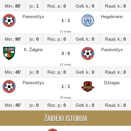
Min.:
85'
Įv.:
1
Rez. p.:
0
Gelt. k.:
0
Raud. k.:
0
Panevėžys
Hegelmann
1 : 1
21 turas
Min.:
90'
Įv.:
0
Rez. p.:
0
Gelt. k.:
0
Raud. k.:
0
K. Žalgiris
Panevėžys
3 : 0
22 turas
Min.:
45'
Įv.:
0
Rez. p.:
0
Gelt. k.:
0
Raud. k.:
0
Panevėžys
Džiugas
1 : 1
25 turas
Min.:
45'
Įv.:
0
Rez. p.:
0
Gelt. k.:
0
Raud. k.:
0
ŽAIDĖJO ISTORIJA