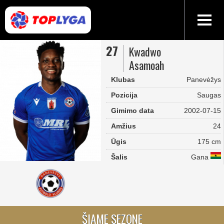
27
Kwadwo
Asamoah
Klubas
Panevėžys
Pozicija
Saugas
Gimimo data
2002-07-15
Amžius
24
Ūgis
175 cm
Šalis
Gana
ŠIAME SEZONE