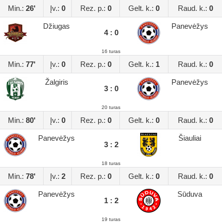
Min.:
26'
Įv.:
0
Rez. p.:
0
Gelt. k.:
0
Raud. k.:
0
Džiugas
Panevėžys
4 : 0
16 turas
Min.:
77'
Įv.:
0
Rez. p.:
0
Gelt. k.:
1
Raud. k.:
0
Žalgiris
Panevėžys
3 : 0
20 turas
Min.:
80'
Įv.:
0
Rez. p.:
0
Gelt. k.:
0
Raud. k.:
0
Panevėžys
Šiauliai
3 : 2
18 turas
Min.:
78'
Įv.:
2
Rez. p.:
0
Gelt. k.:
0
Raud. k.:
0
Panevėžys
Sūduva
1 : 2
19 turas