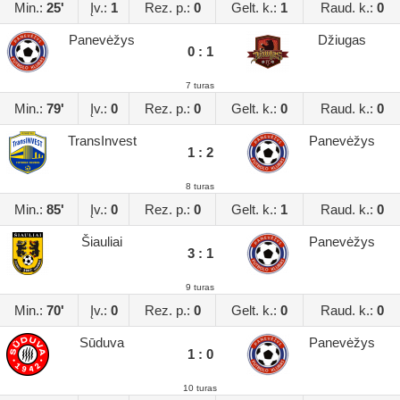
Min.:
25'
Įv.:
1
Rez. p.:
0
Gelt. k.:
1
Raud. k.:
0
Panevėžys
Džiugas
0 : 1
7 turas
Min.:
79'
Įv.:
0
Rez. p.:
0
Gelt. k.:
0
Raud. k.:
0
TransInvest
Panevėžys
1 : 2
8 turas
Min.:
85'
Įv.:
0
Rez. p.:
0
Gelt. k.:
1
Raud. k.:
0
Šiauliai
Panevėžys
3 : 1
9 turas
Min.:
70'
Įv.:
0
Rez. p.:
0
Gelt. k.:
0
Raud. k.:
0
Sūduva
Panevėžys
1 : 0
10 turas