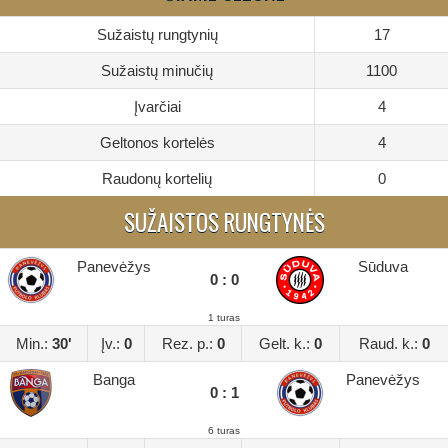
Sužaistų rungtynių
17
Sužaistų minučių
1100
Įvarčiai
4
Geltonos kortelės
4
Raudonų kortelių
0
SUŽAISTOS RUNGTYNĖS
Panevėžys
Sūduva
0 : 0
1 turas
Min.:
30'
Įv.:
0
Rez. p.:
0
Gelt. k.:
0
Raud. k.:
0
Banga
Panevėžys
0 : 1
6 turas