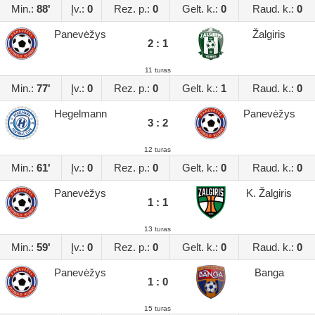
Min.:
88'
Įv.:
0
Rez. p.:
0
Gelt. k.:
0
Raud. k.:
0
Panevėžys
Žalgiris
2 : 1
11 turas
Min.:
77'
Įv.:
0
Rez. p.:
0
Gelt. k.:
1
Raud. k.:
0
Hegelmann
Panevėžys
3 : 2
12 turas
Min.:
61'
Įv.:
0
Rez. p.:
0
Gelt. k.:
0
Raud. k.:
0
Panevėžys
K. Žalgiris
1 : 1
13 turas
Min.:
59'
Įv.:
0
Rez. p.:
0
Gelt. k.:
0
Raud. k.:
0
Panevėžys
Banga
1 : 0
15 turas