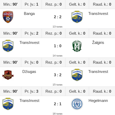
Min.:
90'
Pr. Įv.:
1
Rez. p.:
0
Gelt. k.:
0
Raud. k.:
0
Banga
TransInvest
2 : 2
13 turas
Min.:
90'
Pr. Įv.:
2
Rez. p.:
0
Gelt. k.:
0
Raud. k.:
0
TransInvest
Žalgiris
1 : 0
14 turas
Min.:
90'
Pr. Įv.:
0
Rez. p.:
0
Gelt. k.:
0
Raud. k.:
0
Džiugas
TransInvest
3 : 2
15 turas
Min.:
90'
Pr. Įv.:
3
Rez. p.:
0
Gelt. k.:
0
Raud. k.:
0
TransInvest
Hegelmann
2 : 1
16 turas