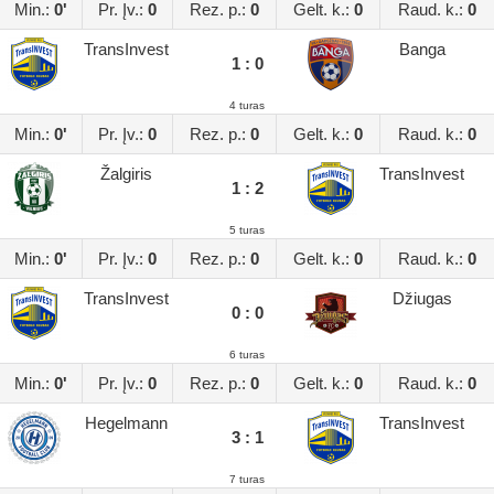
Min.:
0'
Pr. Įv.:
0
Rez. p.:
0
Gelt. k.:
0
Raud. k.:
0
TransInvest
Banga
1 : 0
4 turas
Min.:
0'
Pr. Įv.:
0
Rez. p.:
0
Gelt. k.:
0
Raud. k.:
0
Žalgiris
TransInvest
1 : 2
5 turas
Min.:
0'
Pr. Įv.:
0
Rez. p.:
0
Gelt. k.:
0
Raud. k.:
0
TransInvest
Džiugas
0 : 0
6 turas
Min.:
0'
Pr. Įv.:
0
Rez. p.:
0
Gelt. k.:
0
Raud. k.:
0
Hegelmann
TransInvest
3 : 1
7 turas