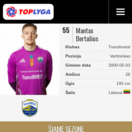
55
Mantas
Bertašius
Klubas
TransInvest
Pozicija
Vartininkas
Gimimo data
2000-05-03
Amžius
26
Ūgis
193 cm
Šalis
Lietuva
ŠIAME SEZONE