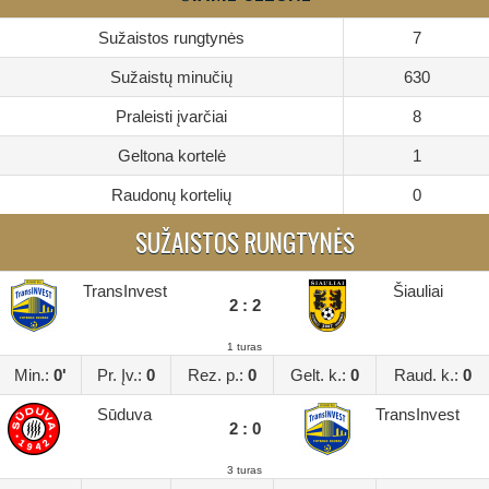
Sužaistos rungtynės
7
Sužaistų minučių
630
Praleisti įvarčiai
8
Geltona kortelė
1
Raudonų kortelių
0
SUŽAISTOS RUNGTYNĖS
TransInvest
Šiauliai
2 : 2
1 turas
Min.:
0'
Pr. Įv.:
0
Rez. p.:
0
Gelt. k.:
0
Raud. k.:
0
Sūduva
TransInvest
2 : 0
3 turas