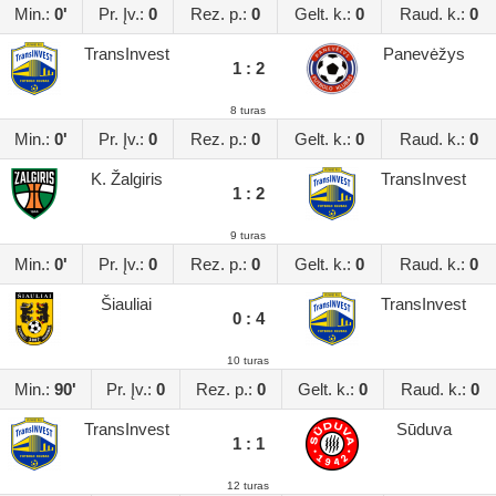
Min.:
0'
Pr. Įv.:
0
Rez. p.:
0
Gelt. k.:
0
Raud. k.:
0
TransInvest
Panevėžys
1 : 2
8 turas
Min.:
0'
Pr. Įv.:
0
Rez. p.:
0
Gelt. k.:
0
Raud. k.:
0
K. Žalgiris
TransInvest
1 : 2
9 turas
Min.:
0'
Pr. Įv.:
0
Rez. p.:
0
Gelt. k.:
0
Raud. k.:
0
Šiauliai
TransInvest
0 : 4
10 turas
Min.:
90'
Pr. Įv.:
0
Rez. p.:
0
Gelt. k.:
0
Raud. k.:
0
TransInvest
Sūduva
1 : 1
12 turas