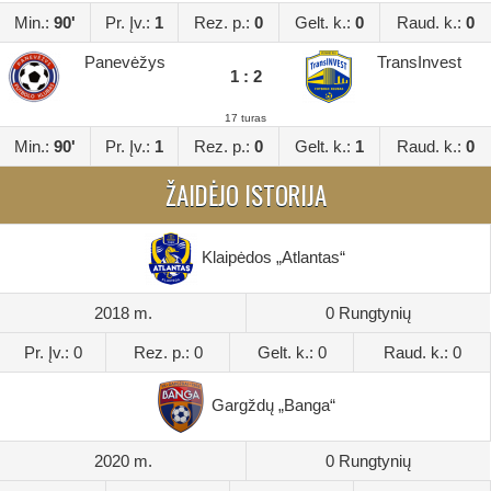
Min.:
90'
Pr. Įv.:
1
Rez. p.:
0
Gelt. k.:
0
Raud. k.:
0
Panevėžys
TransInvest
1 : 2
17 turas
Min.:
90'
Pr. Įv.:
1
Rez. p.:
0
Gelt. k.:
1
Raud. k.:
0
ŽAIDĖJO ISTORIJA
Klaipėdos „Atlantas“
2018 m.
0 Rungtynių
Pr. Įv.: 0
Rez. p.: 0
Gelt. k.: 0
Raud. k.: 0
Gargždų „Banga“
2020 m.
0 Rungtynių