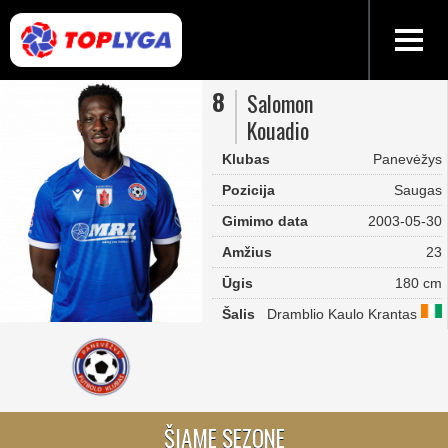
8
Salomon
Kouadio
Klubas
Panevėžys
Pozicija
Saugas
Gimimo data
2003-05-30
Amžius
23
Ūgis
180 cm
Šalis
Dramblio Kaulo Krantas
ŠIAME SEZONE