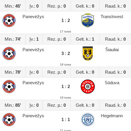
Min.:
45'
Įv.:
0
Rez. p.:
0
Gelt. k.:
0
Raud. k.:
0
Panevėžys
TransInvest
1 : 2
17 turas
Min.:
74'
Įv.:
1
Rez. p.:
0
Gelt. k.:
1
Raud. k.:
0
Panevėžys
Šiauliai
3 : 2
18 turas
Min.:
78'
Įv.:
0
Rez. p.:
0
Gelt. k.:
0
Raud. k.:
0
Panevėžys
Sūduva
1 : 2
19 turas
Min.:
85'
Įv.:
0
Rez. p.:
0
Gelt. k.:
0
Raud. k.:
0
Panevėžys
Hegelmann
1 : 1
21 turas