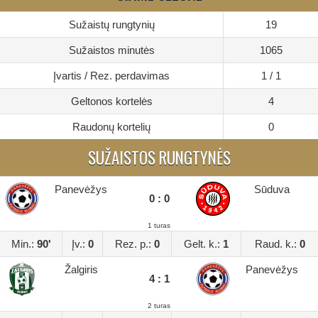
Sužaistų rungtynių
19
Sužaistos minutės
1065
Įvartis / Rez. perdavimas
1 / 1
Geltonos kortelės
4
Raudonų kortelių
0
SUŽAISTOS RUNGTYNĖS
Panevėžys
Sūduva
0 : 0
1 turas
Min.:
90'
Įv.:
0
Rez. p.:
0
Gelt. k.:
1
Raud. k.:
0
Žalgiris
Panevėžys
4 : 1
2 turas