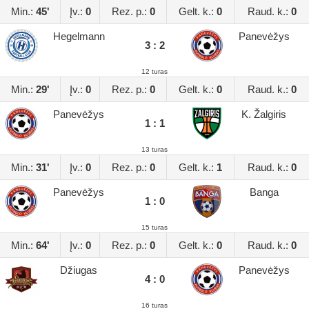
Min.:
45'
Įv.:
0
Rez. p.:
0
Gelt. k.:
0
Raud. k.:
0
Hegelmann
Panevėžys
3 : 2
12 turas
Min.:
29'
Įv.:
0
Rez. p.:
0
Gelt. k.:
0
Raud. k.:
0
Panevėžys
K. Žalgiris
1 : 1
13 turas
Min.:
31'
Įv.:
0
Rez. p.:
0
Gelt. k.:
1
Raud. k.:
0
Panevėžys
Banga
1 : 0
15 turas
Min.:
64'
Įv.:
0
Rez. p.:
0
Gelt. k.:
0
Raud. k.:
0
Džiugas
Panevėžys
4 : 0
16 turas