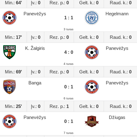
Min.:
64'
Įv.:
0
Rez. p.:
0
Gelt. k.:
0
Raud. k.:
0
Panevėžys
Hegelmann
1 : 1
3 turas
Min.:
17'
Įv.:
0
Rez. p.:
0
Gelt. k.:
0
Raud. k.:
0
K. Žalgiris
Panevėžys
4 : 0
4 turas
Min.:
69'
Įv.:
0
Rez. p.:
0
Gelt. k.:
0
Raud. k.:
0
Banga
Panevėžys
0 : 1
6 turas
Min.:
25'
Įv.:
0
Rez. p.:
1
Gelt. k.:
0
Raud. k.:
0
Panevėžys
Džiugas
0 : 1
7 turas