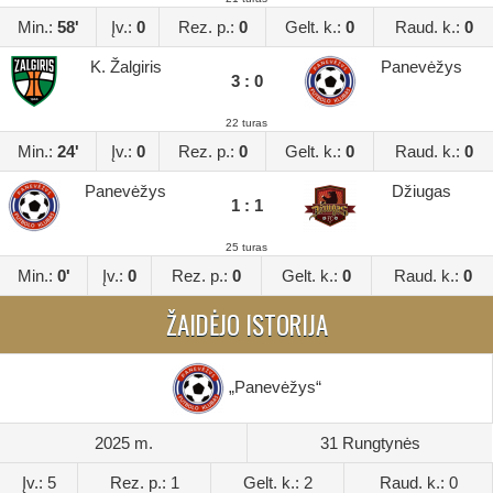
Min.:
58'
Įv.:
0
Rez. p.:
0
Gelt. k.:
0
Raud. k.:
0
K. Žalgiris
Panevėžys
3 : 0
22 turas
Min.:
24'
Įv.:
0
Rez. p.:
0
Gelt. k.:
0
Raud. k.:
0
Panevėžys
Džiugas
1 : 1
25 turas
Min.:
0'
Įv.:
0
Rez. p.:
0
Gelt. k.:
0
Raud. k.:
0
ŽAIDĖJO ISTORIJA
„Panevėžys“
2025 m.
31 Rungtynės
Įv.: 5
Rez. p.: 1
Gelt. k.: 2
Raud. k.: 0