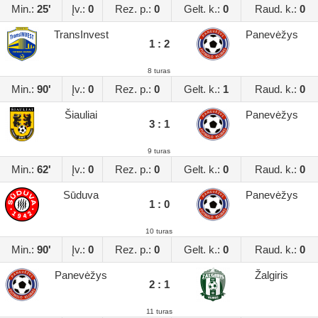
Min.:
25'
Įv.:
0
Rez. p.:
0
Gelt. k.:
0
Raud. k.:
0
TransInvest
Panevėžys
1 : 2
8 turas
Min.:
90'
Įv.:
0
Rez. p.:
0
Gelt. k.:
1
Raud. k.:
0
Šiauliai
Panevėžys
3 : 1
9 turas
Min.:
62'
Įv.:
0
Rez. p.:
0
Gelt. k.:
0
Raud. k.:
0
Sūduva
Panevėžys
1 : 0
10 turas
Min.:
90'
Įv.:
0
Rez. p.:
0
Gelt. k.:
0
Raud. k.:
0
Panevėžys
Žalgiris
2 : 1
11 turas