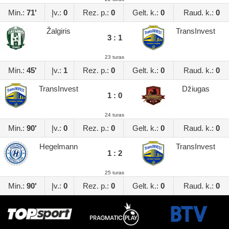
Min.:
71'
Įv.:
0
Rez. p.:
0
Gelt. k.:
0
Raud. k.:
0
Žalgiris
TransInvest
3 : 1
23 turas
Min.:
45'
Įv.:
1
Rez. p.:
0
Gelt. k.:
0
Raud. k.:
0
TransInvest
Džiugas
1 : 0
24 turas
Min.:
90'
Įv.:
0
Rez. p.:
0
Gelt. k.:
0
Raud. k.:
0
Hegelmann
TransInvest
1 : 2
25 turas
Min.:
90'
Įv.:
0
Rez. p.:
0
Gelt. k.:
0
Raud. k.:
0