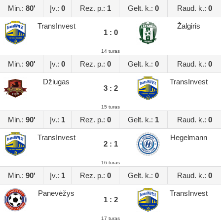
Min.:
80'
Įv.:
0
Rez. p.:
1
Gelt. k.:
0
Raud. k.:
0
TransInvest
Žalgiris
1 : 0
14 turas
Min.:
90'
Įv.:
0
Rez. p.:
0
Gelt. k.:
0
Raud. k.:
0
Džiugas
TransInvest
3 : 2
15 turas
Min.:
90'
Įv.:
1
Rez. p.:
0
Gelt. k.:
1
Raud. k.:
0
TransInvest
Hegelmann
2 : 1
16 turas
Min.:
90'
Įv.:
1
Rez. p.:
0
Gelt. k.:
0
Raud. k.:
0
Panevėžys
TransInvest
1 : 2
17 turas