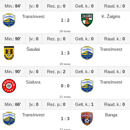
Min.:
84'
Įv.:
0
Rez. p.:
0
Gelt. k.:
0
Raud. k.:
0
TransInvest
K. Žalgiris
1 : 2
18 turas
Min.:
90'
Įv.:
0
Rez. p.:
0
Gelt. k.:
0
Raud. k.:
0
Šiauliai
TransInvest
1 : 3
19 turas
Min.:
90'
Įv.:
0
Rez. p.:
2
Gelt. k.:
0
Raud. k.:
0
Sūduva
TransInvest
0 : 0
21 turas
Min.:
66'
Įv.:
0
Rez. p.:
0
Gelt. k.:
1
Raud. k.:
0
TransInvest
Banga
1 : 3
22 turas