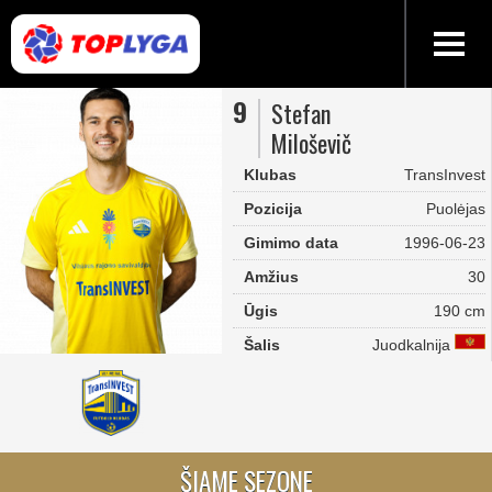
9
Stefan
Miloševič
Klubas
TransInvest
Pozicija
Puolėjas
Gimimo data
1996-06-23
Amžius
30
Ūgis
190 cm
Šalis
Juodkalnija
ŠIAME SEZONE