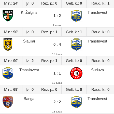
Min.:
24'
Įv.:
0
Rez. p.:
0
Gelt. k.:
0
Raud. k.:
1
K. Žalgiris
TransInvest
1 : 2
9 turas
Min.:
90'
Įv.:
0
Rez. p.:
1
Gelt. k.:
1
Raud. k.:
0
Šiauliai
TransInvest
0 : 4
10 turas
Min.:
90'
Įv.:
2
Rez. p.:
1
Gelt. k.:
0
Raud. k.:
0
TransInvest
Sūduva
1 : 1
12 turas
Min.:
69'
Įv.:
0
Rez. p.:
0
Gelt. k.:
0
Raud. k.:
0
Banga
TransInvest
2 : 2
13 turas