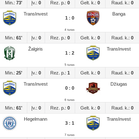
Min.:
73'
Įv.:
0
Rez. p.:
0
Gelt. k.:
0
Raud. k.:
0
TransInvest
Banga
1 : 0
4 turas
Min.:
61'
Įv.:
0
Rez. p.:
0
Gelt. k.:
0
Raud. k.:
0
Žalgiris
TransInvest
1 : 2
5 turas
Min.:
25'
Įv.:
0
Rez. p.:
1
Gelt. k.:
0
Raud. k.:
0
TransInvest
Džiugas
0 : 0
6 turas
Min.:
61'
Įv.:
0
Rez. p.:
0
Gelt. k.:
0
Raud. k.:
0
Hegelmann
TransInvest
3 : 1
7 turas