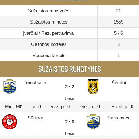
Sužaistos rungtynės
21
Sužaistos minutės
1559
Įvarčiai / Rez. perdavimai
5 / 6
Geltonos kortelės
3
Raudona kortelė
1
SUŽAISTOS RUNGTYNĖS
TransInvest
Šiauliai
2 : 2
1 turas
Min.:
90'
Įv.:
0
Rez. p.:
0
Gelt. k.:
0
Raud. k.:
0
Sūduva
TransInvest
2 : 0
3 turas