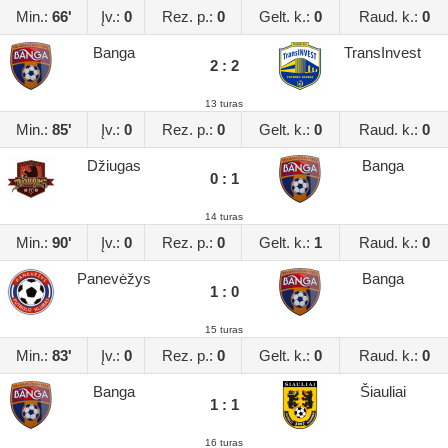
Min.:
66'
Įv.:
0
Rez. p.:
0
Gelt. k.:
0
Raud. k.:
0
Banga
TransInvest
2 : 2
13 turas
Min.:
85'
Įv.:
0
Rez. p.:
0
Gelt. k.:
0
Raud. k.:
0
Džiugas
Banga
0 : 1
14 turas
Min.:
90'
Įv.:
0
Rez. p.:
0
Gelt. k.:
1
Raud. k.:
0
Panevėžys
Banga
1 : 0
15 turas
Min.:
83'
Įv.:
0
Rez. p.:
0
Gelt. k.:
0
Raud. k.:
0
Banga
Šiauliai
1 : 1
16 turas