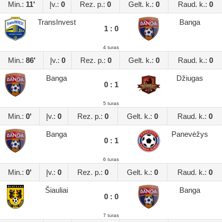
Min.:
11'
Įv.:
0
Rez. p.:
0
Gelt. k.:
0
Raud. k.:
0
TransInvest
Banga
1 : 0
4 turas
Min.:
86'
Įv.:
0
Rez. p.:
0
Gelt. k.:
0
Raud. k.:
0
Banga
Džiugas
0 : 1
5 turas
Min.:
0'
Įv.:
0
Rez. p.:
0
Gelt. k.:
0
Raud. k.:
0
Banga
Panevėžys
0 : 1
6 turas
Min.:
0'
Įv.:
0
Rez. p.:
0
Gelt. k.:
0
Raud. k.:
0
Šiauliai
Banga
0 : 0
7 turas