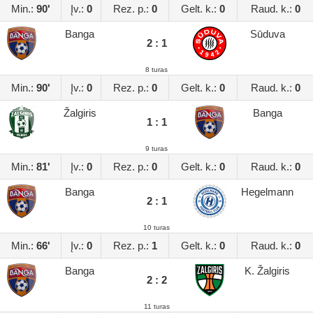
Min.:
90'
Įv.:
0
Rez. p.:
0
Gelt. k.:
0
Raud. k.:
0
Banga
Sūduva
2 : 1
8 turas
Min.:
90'
Įv.:
0
Rez. p.:
0
Gelt. k.:
0
Raud. k.:
0
Žalgiris
Banga
1 : 1
9 turas
Min.:
81'
Įv.:
0
Rez. p.:
0
Gelt. k.:
0
Raud. k.:
0
Banga
Hegelmann
2 : 1
10 turas
Min.:
66'
Įv.:
0
Rez. p.:
1
Gelt. k.:
0
Raud. k.:
0
Banga
K. Žalgiris
2 : 2
11 turas