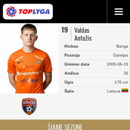
19
Valdas
Antužis
Klubas
Banga
Pozicija
Gynėjas
Gimimo data
2000-06-19
Amžius
26
Ūgis
176 cm
Šalis
Lietuva
ŠIAME SEZONE