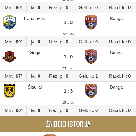
Min.:
90'
Įv.:
0
Rez. p.:
0
Gelt. k.:
0
Raud. k.:
0
TransInvest
Banga
1 : 3
22 turas
Min.:
90'
Įv.:
0
Rez. p.:
0
Gelt. k.:
0
Raud. k.:
0
Džiugas
Banga
1 : 0
23 turas
Min.:
67'
Įv.:
0
Rez. p.:
0
Gelt. k.:
1
Raud. k.:
0
Šiauliai
Banga
1 : 3
25 turas
Min.:
90'
Įv.:
0
Rez. p.:
0
Gelt. k.:
0
Raud. k.:
0
ŽAIDĖJO ISTORIJA