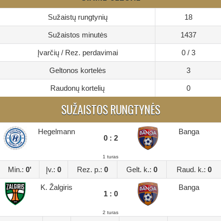
Sužaistų rungtynių
18
Sužaistos minutės
1437
Įvarčių / Rez. perdavimai
0 / 3
Geltonos kortelės
3
Raudonų kortelių
0
SUŽAISTOS RUNGTYNĖS
Hegelmann
Banga
0 : 2
1 turas
Min.:
0'
Įv.:
0
Rez. p.:
0
Gelt. k.:
0
Raud. k.:
0
K. Žalgiris
Banga
1 : 0
2 turas