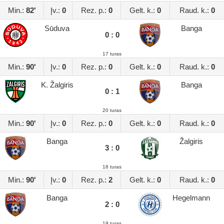
Min.:
82'
Įv.:
0
Rez. p.:
0
Gelt. k.:
0
Raud. k.:
0
Sūduva
Banga
0 : 0
17 turas
Min.:
90'
Įv.:
0
Rez. p.:
0
Gelt. k.:
0
Raud. k.:
0
K. Žalgiris
Banga
0 : 1
20 turas
Min.:
90'
Įv.:
0
Rez. p.:
0
Gelt. k.:
0
Raud. k.:
0
Banga
Žalgiris
3 : 0
18 turas
Min.:
90'
Įv.:
0
Rez. p.:
2
Gelt. k.:
0
Raud. k.:
0
Banga
Hegelmann
2 : 0
19 turas