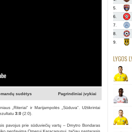
5.
6.
7.
8.
9.
LYGOS L
mandų sudėtys
Pagrindiniai įvykiai
aus „Riteriai“ ir Marijampolės „Sūduva“. Užtikrintai
ezultatu
3:0
(2:0).
sis pavojus prie sūduviečių vartų – Dmytro Bondaras
atliko perdavimą Omerui Karacagunui, tačiau pastarasis