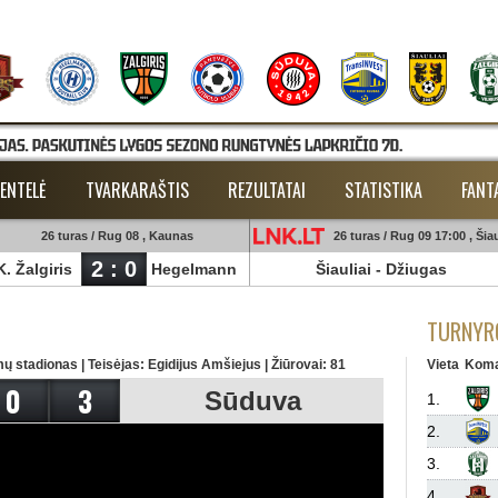
ENTELĖ
TVARKARAŠTIS
REZULTATAI
STATISTIKA
FANT
26 turas / Rug 08 , Kaunas
26 turas / Rug 09 17:00 , Šiau
2 : 0
K. Žalgiris
Hegelmann
Šiauliai
-
Džiugas
TURNYRO
ų stadionas | Teisėjas: Egidijus Amšiejus | Žiūrovai: 81
Vieta
Kom
0
3
Sūduva
1.
2.
3.
4.