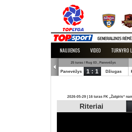
NAUJIENOS
VIDEO
TURNYRO L
25 turas / Rug 03 , Šiauliai
25 turas / Rug 03 , Panevėžys
1 : 3
1 : 1
uliai
Banga
Panevėžys
Džiugas
2026-05-29 | 16 turas FK „Žalgiris“ nam
Riteriai