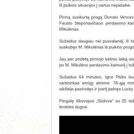
iš puikios situacijos į vartus nepataikė.
Pirmą susikurtą progą Donato Vencevič
Fausto Steponavičiaus perdavimo kamu
Mikulėnas.
Sužaidus daugiau nei pusvalandį, iš 
suskubęs M. Mikulėnas iš puikios progos
Jau per pridėtą pirmojo kėlinio laiką 
po M. Mikulėno perdavimo kamuolį į tuš
Sužaidus 64 minutes, Igno Plūko bud
vartininkas smūgį atrėmė. 78-ąją min
aikštėje pasirodęs ir įvartį pelnęs Luck
Pergalę iškovojusi „Sūduva“ su 25 taška
lentelės dugne.