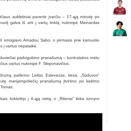
iaus auklėtiniai pavertė įvarčiu – 17-ąją minutę po
olį galva iš arti į vartų tinklą nukreipė Meinardas
toli smūgiavo Amadou Sabo, o pirmasis prie kamuolio
 į vartus nepataikė.
sūduviečiai padvigubino pranašumą – kontratakos metu
čius vartus nukreipė F. Steponavičius.
rumą patikrino Leifas Estevezas, tiesa, „Sūduvos“
utę marijampoliečių pranašumą įtvirtino po keitimo
y Tomas.
is šoktelėjo į 4-ąją vietą, o „Riteriai“ lieka turnyro