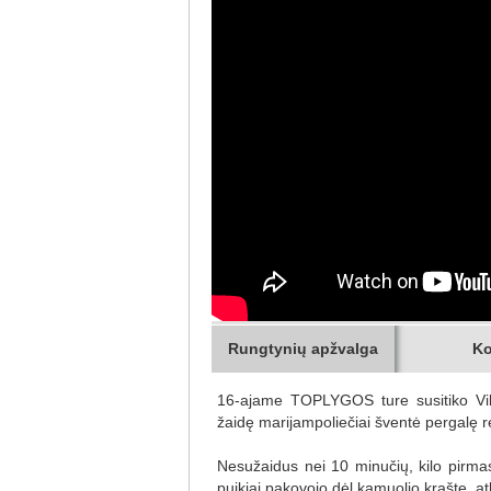
Rungtynių apžvalga
Ko
16-ajame TOPLYGOS ture susitiko Vilni
žaidę marijampoliečiai šventė pergalę r
Nesužaidus nei 10 minučių, kilo pirma
puikiai pakovojo dėl kamuolio krašte, 