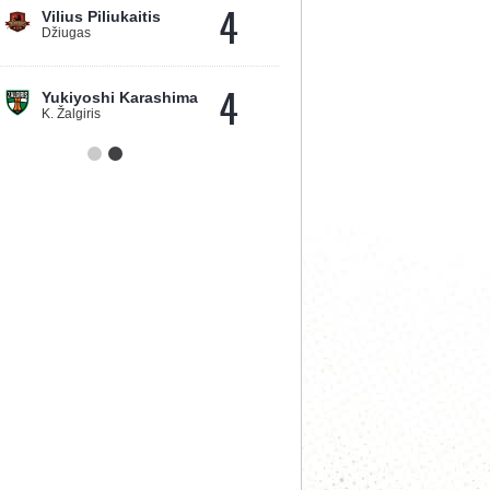
4
Vilius Piliukaitis
Džiugas
4
Yukiyoshi Karashima
K. Žalgiris