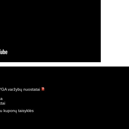
GA varžybų nuostatai
ba
tai
u kuponų taisyklės