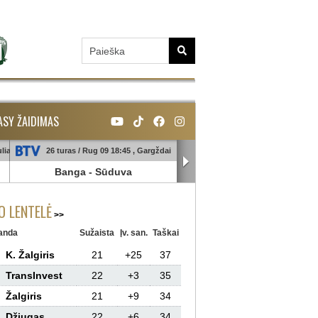
ASY ŽAIDIMAS
liai
26 turas / Rug 09 18:45 , Gargždai
26 turas / Rug 10 18:45 , Galin
Banga
-
Sūduva
TransInvest
-
Panevėžy
 LENTELĖ
anda
Sužaista
Įv. san.
Taškai
K. Žalgiris
21
+25
37
TransInvest
22
+3
35
Žalgiris
21
+9
34
Džiugas
22
+6
34