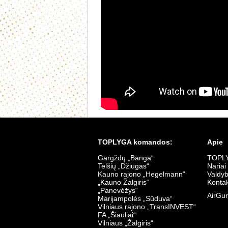
TOPLYGA komandos:
Apie
Gargždų „Banga“
TOPLY
Telšių „Džiugas“
Nariai
Kauno rajono „Hegelmann“
Valdy
„Kauno Žalgiris“
Kontak
„Panevėžys“
AirGur
Marijampolės „Sūduva“
Vilniaus rajono „TransINVEST“
FA „Šiauliai“
Vilniaus „Žalgiris“