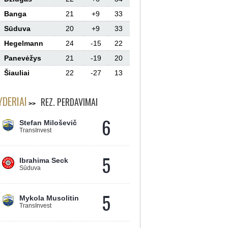
Banga
21
+9
33
Sūduva
20
+9
33
Hegelmann
24
-15
22
Panevėžys
21
-19
20
Šiauliai
22
-27
13
YDERIAI
REZ. PERDAVIMAI
6
Stefan Miloševič
TransInvest
5
Ibrahima Seck
Sūduva
5
Mykola Musolitin
TransInvest