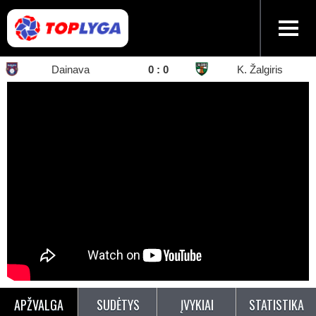
Dainava
0
:
0
K. Žalgiris
APŽVALGA
SUDĖTYS
ĮVYKIAI
STATISTIKA