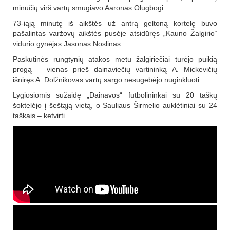
minučių virš vartų smūgiavo Aaronas Olugbogi.
73-iąją minutę iš aikštės už antrą geltoną kortelę buvo
pašalintas varžovų aikštės pusėje atsidūręs „Kauno Žalgirio“
vidurio gynėjas Jasonas Noslinas.
Paskutinės rungtynių atakos metu žalgiriečiai turėjo puikią
progą – vienas prieš dainaviečių vartininką A. Mickevičių
išniręs A. Dolžnikovas vartų sargo nesugebėjo nuginkluoti.
Lygiosiomis sužaidę „Dainavos“ futbolininkai su 20 taškų
šoktelėjo į šeštąją vietą, o Sauliaus Širmelio auklėtiniai su 24
taškais – ketvirti.