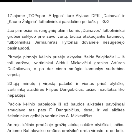
17-ajame „TOPsport A lygos“ ture Alytaus DFK „Dainava“ ir
„Kauno Žalgirio“ futbolininkai pasidalino po tašką –
0:0
.
Jau pirmosiomis rungtynių akimirkomis „Dainavos“ futbolininkai
grubiai suklydo prie savo vartų, tačiau atakuojantis kauniečių
futbolininkas Jermaine'as Hyltonas dovanėle nesugebėjo
pasinaudoti.
Pirmoje pirmojo kėlinio pusėje aktyviau žaidė žalgiriečiai – iš
toli varžovų vartininkui Airidui Mickevičiui grasino Artūras
Dolžnikovas, o po dar vieno smūgio kamuolys sudrebino
virpstą.
30-ąją minutę į virpstą pataikė ir vienas prieš alytiškių
vartininką atsidūręs Filipas Dangubičius, tačiau rezultatas liko
nepakitęs.
Pačioje kėlinio pabaigoje iš už baudos aikštelės pavojingai
smūgiavo tas pats F. Dangubičius, tiesa, ir vėl aikštės
šeimininkus gelbėjo vartininkas A. Mickevičius.
Antrojo kėlinio pradžioje gražią ataką sukūrė alytiškiai, tačiau
Artiomo Baftalovskio smūgis prašvilpė greta virpsto, o po kelių