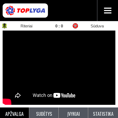
Riteriai
0
:
0
Sūduva
APŽVALGA
SUDĖTYS
ĮVYKIAI
STATISTIKA