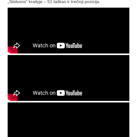
„Sūduvos“ kraityje – 51 taškas ir trečioji pozicija.