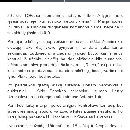
30-asis „TOPsport“ remiamos Lietuvos futbolo A lygos turas
tęsėsi sostinėje, kur susitiko vietos „Riteriai“ ir Marijampolės
„Sūduva“. Klampiose rungtynėse komandos įvarčių nepelnė ir
sužaidė lygiosiomis
0:0
.
Pirmajame kėlinyje daug veiksmo nebuvo – aikštės šeimininkai
didžiąją laiko dalį skyrė gynybai ir tai darė pakankamai
sėkmingai. Sūduviečiai arčiausiai įvarčio buvo, kai išmetus
kamuolį iš užribio vilniečių baudos aikštelėje kilo sumaištis,
tačiau kamuolys prariedėjo šalia vartų. „Riterių“ ekipa atliko
kelis aštrius perdavimus į baudos aikštelę, tiesa, vartininkui
Ignui Plūkui padirbėti neteko.
Po pertraukos gražią ataką surengė Donato Vencevičiaus
auklėtiniai – Sidy Sanokho perdavimu surado Henry
Uzochukwu, o pastarojo smūgį atmušė Antonio Tuta.
Per likusį laiką marijampoliečiai ilgiau kontroliavo kamuolį, bet
labai grėsmingų išpuolių varžovų aikštės pusėje nesukūrė. Po
kartą laimę pabandė H. Uzochukwu ir Steve'as Lawsonas.
Lygiosiomis sužaidę „Riteriai“ turi 18 taškų ir žengia devinti,