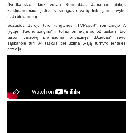
Švedkauskas, kiek vėliau Romualdas Jansonas atlikęs
klaidinamuosius judesius smūgiavo vartų link, jam pavyko
uždirbti kampinį.
Sužaidus 25-ojo turo rungtynes „TOPsport“ remiamoje A
lygoje, „Kauno Žalgiris“ ir toliau pirmauja su 52 taškais, tuo
tarpu, varžovų pranašumą pripažinęs „Džiugas“ savo
sąskaitoje turi 34 taškus bei užima 5-ąją turnyro lentelės
poziciją.