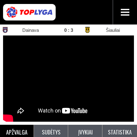
Dainava
0
:
3
Šiauliai
APŽVALGA
SUDĖTYS
ĮVYKIAI
STATISTIKA