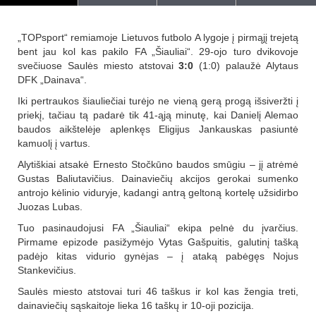
„TOPsport“ remiamoje Lietuvos futbolo A lygoje į pirmąjį trejetą
bent jau kol kas pakilo FA „Šiauliai“. 29-ojo turo dvikovoje
svečiuose Saulės miesto atstovai
3:0
(1:0) palaužė Alytaus
DFK „Dainava“.
Iki pertraukos šiauliečiai turėjo ne vieną gerą progą išsiveržti į
priekį, tačiau tą padarė tik 41-ąją minutę, kai Danielį Alemao
baudos aikštelėje aplenkęs Eligijus Jankauskas pasiuntė
kamuolį į vartus.
Alytiškiai atsakė Ernesto Stočkūno baudos smūgiu – jį atrėmė
Gustas Baliutavičius. Dainaviečių akcijos gerokai sumenko
antrojo kėlinio viduryje, kadangi antrą geltoną kortelę užsidirbo
Juozas Lubas.
Tuo pasinaudojusi FA „Šiauliai“ ekipa pelnė du įvarčius.
Pirmame epizode pasižymėjo Vytas Gašpuitis, galutinį tašką
padėjo kitas vidurio gynėjas – į ataką pabėgęs Nojus
Stankevičius.
Saulės miesto atstovai turi 46 taškus ir kol kas žengia treti,
dainaviečių sąskaitoje lieka 16 taškų ir 10-oji pozicija.