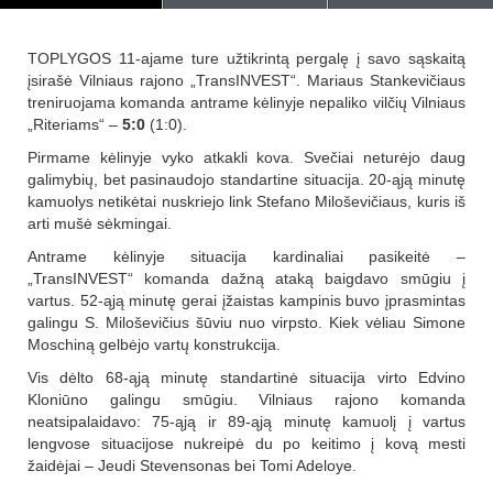
TOPLYGOS 11-ajame ture užtikrintą pergalę į savo sąskaitą
įsirašė Vilniaus rajono „TransINVEST“. Mariaus Stankevičiaus
treniruojama komanda antrame kėlinyje nepaliko vilčių Vilniaus
„Riteriams“ –
5:0
(1:0).
Pirmame kėlinyje vyko atkakli kova. Svečiai neturėjo daug
galimybių, bet pasinaudojo standartine situacija. 20-ąją minutę
kamuolys netikėtai nuskriejo link Stefano Miloševičiaus, kuris iš
arti mušė sėkmingai.
Antrame kėlinyje situacija kardinaliai pasikeitė –
„TransINVEST“ komanda dažną ataką baigdavo smūgiu į
vartus. 52-ąją minutę gerai įžaistas kampinis buvo įprasmintas
galingu S. Miloševičius šūviu nuo virpsto. Kiek vėliau Simone
Moschiną gelbėjo vartų konstrukcija.
Vis dėlto 68-ąją minutę standartinė situacija virto Edvino
Kloniūno galingu smūgiu. Vilniaus rajono komanda
neatsipalaidavo: 75-ąją ir 89-ąją minutę kamuolį į vartus
lengvose situacijose nukreipė du po keitimo į kovą mesti
žaidėjai – Jeudi Stevensonas bei Tomi Adeloye.