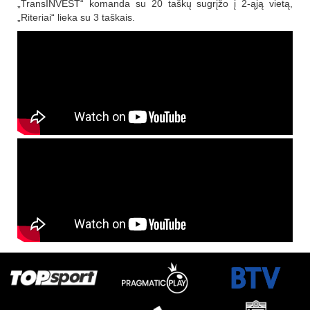
„TransINVEST“ komanda su 20 taškų sugrįžo į 2-ąją vietą,
„Riteriai“ lieka su 3 taškais.