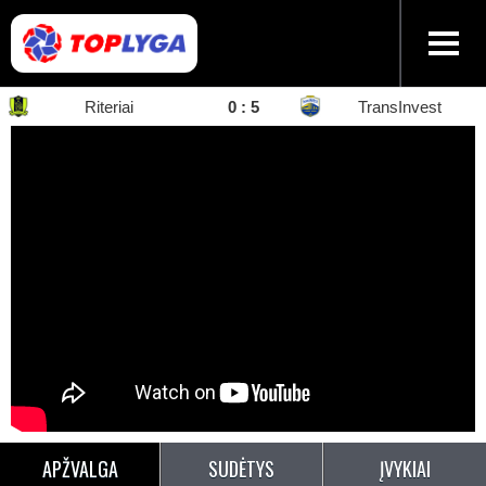
Riteriai
0
:
5
TransInvest
APŽVALGA
SUDĖTYS
ĮVYKIAI